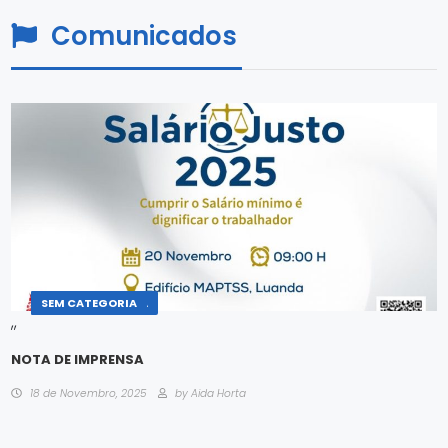
Comunicados
COMUNICADOS
SALA DE IMPRENSA
SEM CATEGORIA
,
,
NOTA DE IMPRENSA
18 de Novembro, 2025
by Aida Horta