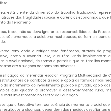
isse.
eu, está ciente da dimensão do trabalho tradicional, repre
 atraves das fragilidades sociais e carências económicas, que f
nto do fenómeno.
o, frisou, não se deve ignorar as responsabilidades do Estado
dos são chamados a colaborar nesta causa, de forma incondic
ade.
overno tem vindo a mitigar este fenómeno, através de pro
clusiva, como o Kwenda, PIIM, que têm vindo implementar 
ar a nível nacional, de forma a permitir, que as famílias ma
, mesmo em situações económicas adversas.
ssificação da merendas escolar, Programa Multisectorial de
s estruturantes de combate a seca e apoia as famílias mais nec
 do incremento do investimento público e privado, apoio ao
emplos que ajudam a promover o desenvolvimento rural, me
a e mais investimento no sector da Educação.
disse que o Executivo tem consciência do momento crucial que 
s resultados a alcançar, dependem das medidas desafiantes e r