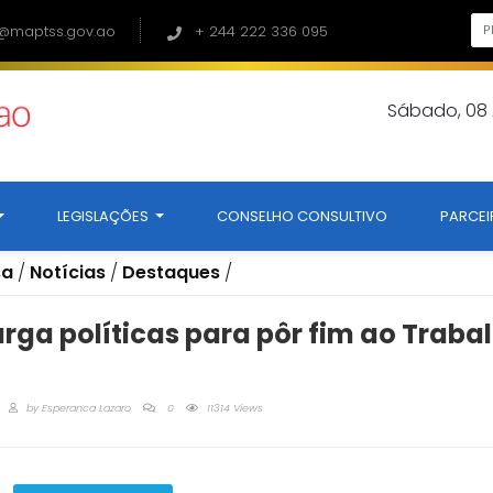
@maptss.gov.ao
+ 244 222 336 095
Sábado, 08
LEGISLAÇÕES
CONSELHO CONSULTIVO
PARCEI
sa
/
Notícias
/
Destaques
/
arga políticas para pôr fim ao Traba
by
Esperanca Lazaro
0
11314 Views