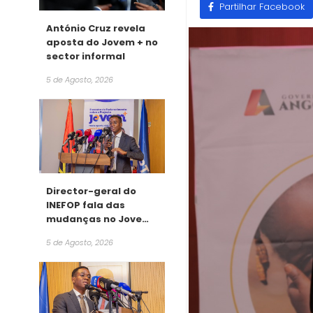
Partilhar Facebook
António Cruz revela
aposta do Jovem + no
sector informal
5 de Agosto, 2026
Director-geral do
INEFOP fala das
mudanças no Jovem
+
5 de Agosto, 2026