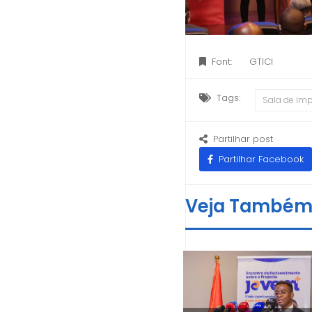
Font:
GTICI
Tags:
Sala de Im
Partilhar post
Partilhar Facebook
Veja També