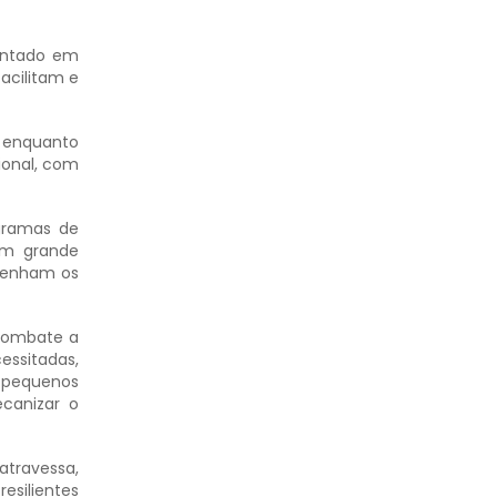
sentado em
acilitam e
, enquanto
ional, com
gramas de
em grande
ntenham os
 Combate a
essitadas,
s pequenos
canizar o
atravessa,
esilientes