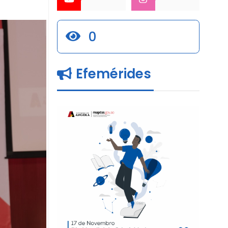
0
Efemérides