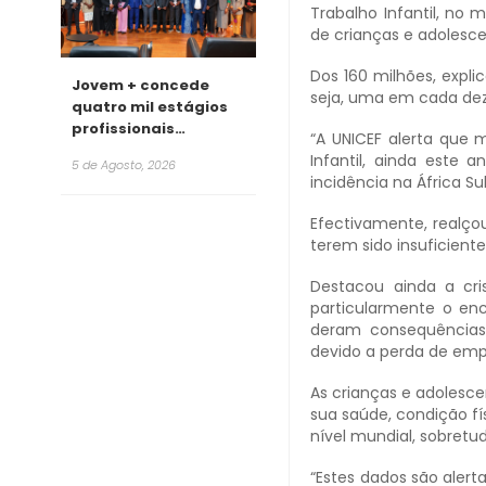
Trabalho Infantil, no
de crianças e adolescen
Dos 160 milhões, expli
Jovem + concede
seja, uma em cada dez 
quatro mil estágios
profissionais
“A UNICEF alerta que 
remunerados para
Infantil, ainda este
5 de Agosto, 2026
2026
incidência na África S
Efectivamente, realçou
terem sido insuficient
Destacou ainda a cri
particularmente o enc
deram consequências
devido a perda de emp
As crianças e adolesce
sua saúde, condição f
nível mundial, sobretud
“Estes dados são alert