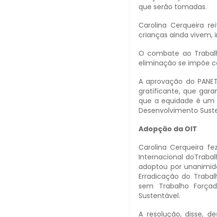
que serão tomadas.
Carolina Cerqueira re
crianças ainda vivem, 
O combate ao Trabalho
eliminação se impõe c
A aprovação do PANETI
gratificante, que gar
que a equidade é um 
Desenvolvimento Suste
Adopção da OIT
Carolina Cerqueira f
Internacional doTraba
adoptou por unanimid
Erradicação do Trabal
sem Trabalho Força
Sustentável.
A resolução, disse, 