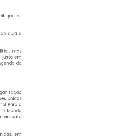
cil que as
ção cuja a
fícil, mas
s justa em
 Agenda do
rganização
ões Unidas
nal Para a
r um Mundo
olvimento
nidas, em