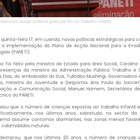
Executivo alarga políticas para pôr fim ao Trabalho Infantil
 quinta-feira 17, em Luanda, novas políticas estratégicas para 
om a implementação do Plano de Acção Nacional para a Erra
gola (PANETI).
foi feito pela ministra de Estado para área Social, Carolina 
esenças da ministra da Administração Pública Trabalho e 
s Dias, do embaixador do EUA, Tulinabo Mushingi, Governadora 
o, ministra da Juventude e Desportos Ana Paula do Sacram
mação e Comunicação Social, Manuel Homem, Secretários de
nico do PANETI.
velou que o número de crianças expostas ao trabalho infantil 
ficativamente, nos últimos anos, sobretudo, no sector da
blema assume contornos alarmantes, nas zonas menos favor
e calamidades naturais.
 destacou, que nos últimos 20 anos, o número de crianças 