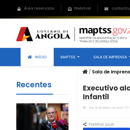
Área reservada
Webmail
contacto
INÍCIO
MAPTSS
SALA DE IMPRENSA
/
Sala de Impren
Recentes
Executivo al
Infantil
Sex, 18 de Março de 2022, 7:37
Partilhar post