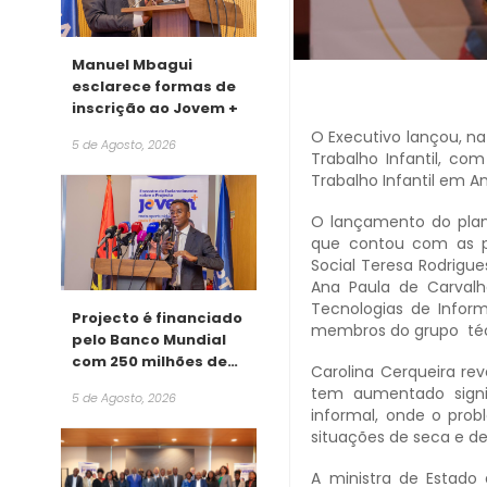
Manuel Mbagui
esclarece formas de
inscrição ao Jovem +
O Executivo lançou, na
5 de Agosto, 2026
Trabalho Infantil, c
Trabalho Infantil em An
O lançamento do plano 
que contou com as pr
Social Teresa Rodrigue
Ana Paula de Carvalh
Tecnologias de Infor
Projecto é financiado
membros do grupo téc
pelo Banco Mundial
com 250 milhões de
Carolina Cerqueira re
dólares
tem aumentado signi
5 de Agosto, 2026
informal, onde o pro
situações de seca e d
A ministra de Estado