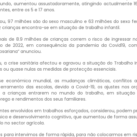
 mundo, aumentou assustadoramente, atingindo actualmente 1
tes, entre os 5 e 17 anos.
cou, 97 milhões são do sexo masculino e 63 milhões do sexo fe
crianças encontra-se em situação de trabalho infantil.
mais de 8.9 milhões de crianças correm o risco de ingressar n
 ano de 2022, em consequência da pandemia da Covid19, com
ubsariana” anunciou.
, a crise sanitária afectou e agravou a situação do Trabalho In
es ou quase nulas as medidas de protecção essenciais.
se económica mundial, as mudanças climáticas, conflitos 
erramento das escolas, devido a Covid-19, os ajustes nos o
 a crianças entrarem no mundo do trabalho, em situação 
rego e rendimentos dos seus familiares.
ntes envolvidos em trabalhos esforçados, considerou, podem pr
ísica e desenvolvimento cognitivo, que aumentou de forma ass
o no sector agrícola.
as para intervimos de forma rápida, para não colocarmos em ri