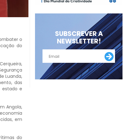
SUBSCREVER A
combater o
NEWSLETTER!
dicação do
Cerqueira,
Segurança
de Luanda,
ento, das
 estado e
em Angola,
 economia
ecidas, em
vítimas do