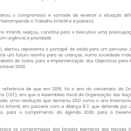
iterou o compromisso e vontade de reverter a situação difí
interrompendo o Trabalho Infantil e a pobreza.
 Infantil, realçou, constitui para o Executivo uma preocupa
om urgência e prioridade.
, alertou, representa o pontapé de saída para um percurso di
ante um futuro risonho para as crianças, numa sociedade mai
direito de todos, para a implementação dos Objectivos para
ntável 2030.
ez referência de que em 2019, foi o ano do centenário da O
lho (OIT), em que a Assembleia Geral da Organização das Naç
ade, uma resolução que declarou 2021 como o ano Internacio
ho Infantil, em parceria com a Aliança 8.7, que defende po
do, para o cumprimento da Agenda 2030, para o Desenv
destaca os compromissos dos Estados Membros das Nações U