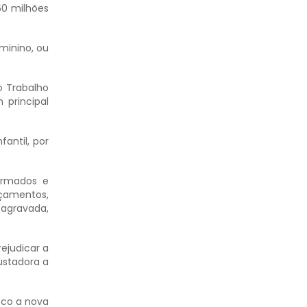
60 milhões
minino, ou
o Trabalho
 principal
fantil, por
armados e
rçamentos,
agravada,
ejudicar a
ustadora a
sco a nova