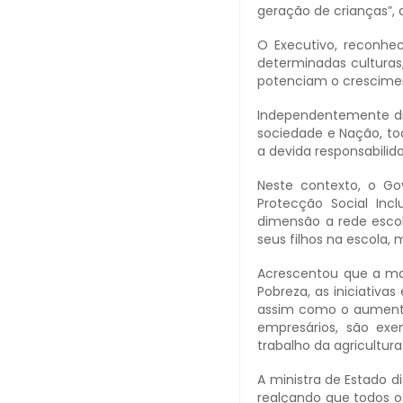
geração de crianças”, d
O Executivo, reconhec
determinadas culturas,
potenciam o crescime
Independentemente diss
sociedade e Nação, to
a devida responsabilid
Neste contexto, o G
Protecção Social In
dimensão a rede escol
seus filhos na escola
Acrescentou que a ma
Pobreza, as iniciativa
assim como o aumento
empresários, são ex
trabalho da agricultur
A ministra de Estado 
realçando que todos o