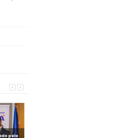
iado pelo
Jovem + concede quatro