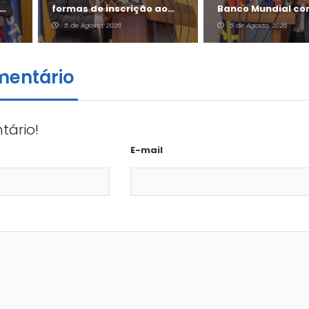
formas de inscrição ao
Banco Mundial co
Jovem +
milhões de dólare
5 de Agosto, 2026
5 de Agosto, 2026
mentário
tário!
E-mail