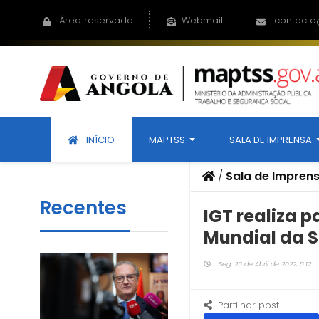
Área reservada
Webmail
contacto
INÍCIO
MAPTSS
SALA DE IMPRENSA
/
Sala de Impren
Recentes
IGT realiza 
Mundial da 
Seg, 25 de Abril de 2022, 5:12
Partilhar post