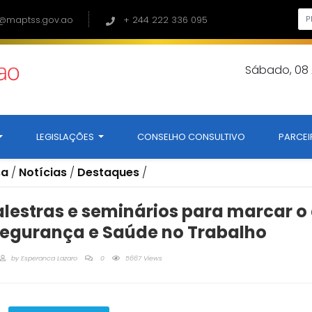
@maptss.gov.ao
+ 244 222 336 095
Sábado, 08
LEGISLAÇÕES
CONSELHO CONSULTIVO
PARCEI
sa
/
Notícias
/
Destaques
/
palestras e seminários para marcar o
Segurança e Saúde no Trabalho
by
Esperanca Lazaro
0
5667 Views