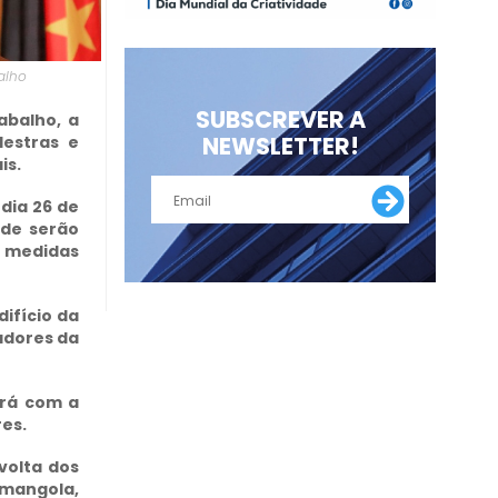
alho
SUBSCREVER A
abalho, a
NEWSLETTER!
lestras e
is.
dia 26 de
nde serão
e medidas
difício da
adores da
ará com a
res.
volta dos
imangola,