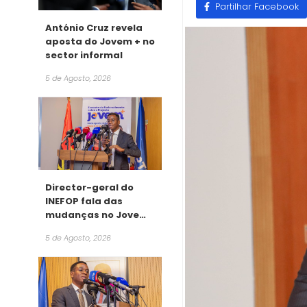
Partilhar Facebook
António Cruz revela
aposta do Jovem + no
sector informal
5 de Agosto, 2026
Director-geral do
INEFOP fala das
mudanças no Jovem
+
5 de Agosto, 2026