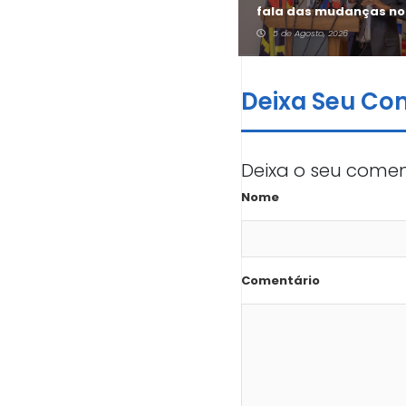
aposta do Jovem + no
fala das mudanças no
sector informal
Jovem +
5 de Agosto, 2026
5 de Agosto, 2026
Deixa Seu Co
Deixa o seu comen
Nome
Comentário