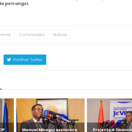
da petrangol.
prensa
Comunicados
Notícias
Partilhar Twitter
m
FOP
Manuel Mbagui esclarece
Projecto é financ