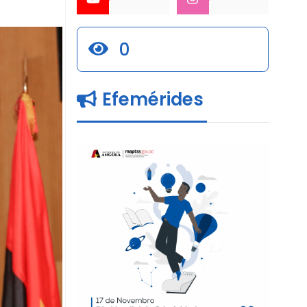
0
Efemérides