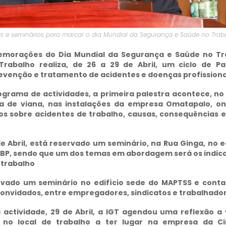
tras e seminários para marcar o dia Mundial da Segurança e Saúde no Trab
morações do Dia Mundial da Segurança e Saúde no Tr
Trabalho realiza, de 26 a 29 de Abril, um ciclo de Pa
evenção e tratamento de acidentes e doenças profissiona
grama de actividades, a primeira palestra acontece, no 
ila de viana, nas instalações da empresa Omatapalo, o
s sobre acidentes de trabalho, causas, consequências 
e Abril, está reservado um seminário, na Rua Ginga, no e
 BP, sendo que um dos temas em abordagem será os indic
 trabalho
ervado um seminário no edifício sede do MAPTSS e cont
convidados, entre empregadores, sindicatos e trabalhado
a actividade, 29 de Abril, a IGT agendou uma reflexão a 
is no local de trabalho a ter lugar na empresa da C