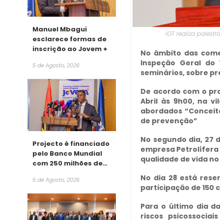
Manuel Mbagui
IGT realiza pales
esclarece formas de
inscrição ao Jovem +
No âmbito das come
Inspeção Geral do 
5 de Agosto, 2026
seminários, sobre pr
De acordo com o pro
Abril às 9h00, na v
abordados “Conceito
de prevenção”
No segundo dia, 27 d
Projecto é financiado
empresa Petrolífera
pelo Banco Mundial
qualidade de vida no
com 250 milhões de
dólares
No dia 28 está res
5 de Agosto, 2026
participação de 150 
Para o último dia d
riscos psicossocia