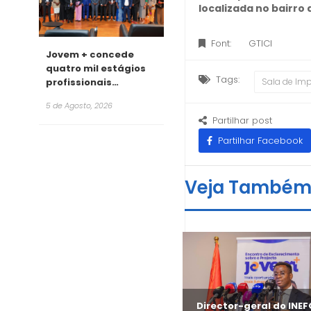
localizada no bairro 
Font:
GTICI
Jovem + concede
quatro mil estágios
Tags:
profissionais
Sala de Im
remunerados para
5 de Agosto, 2026
2026
Partilhar post
Partilhar Facebook
Veja També
António Cruz revela
Director-geral do INE