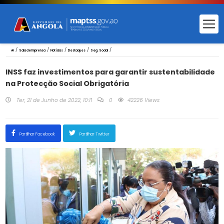
/
/
/
/
/
Sala de Imprensa
Notícias
Destaques
Seg. Social
INSS faz investimentos para garantir sustentabilidade
na Protecção Social Obrigatória
Ter, 21 de Junho de 2022, 10:11
0
42226 Views
Partilhar Facebook
Partilhar Twitter