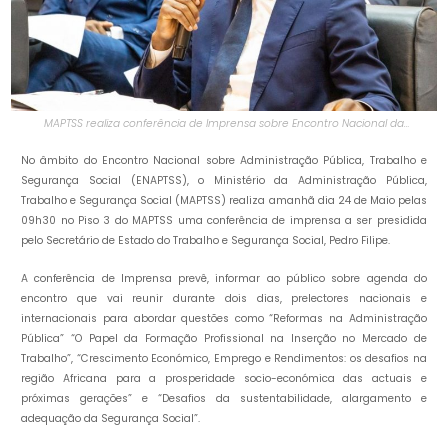
MAPTSS realiza conferência de Imprensa sobre Encontro Nacional da
Administração Pública, Trabalho e Segurança Social.
No âmbito do Encontro Nacional sobre Administração Pública, Trabalho e
Segurança Social (ENAPTSS), o Ministério da Administração Pública,
Trabalho e Segurança Social (MAPTSS) realiza amanhã dia 24 de Maio pelas
09h30 no Piso 3 do MAPTSS uma conferência de imprensa a ser presidida
pelo Secretário de Estado do Trabalho e Segurança Social, Pedro Filipe.
A conferência de Imprensa prevê, informar ao público sobre agenda do
encontro que vai reunir durante dois dias, prelectores nacionais e
internacionais para abordar questões como “Reformas na Administração
Pública” “O Papel da Formação Profissional na Inserção no Mercado de
Trabalho”, “Crescimento Económico, Emprego e Rendimentos: os desafios na
região Africana para a prosperidade socio-económica das actuais e
próximas gerações” e “Desafios da sustentabilidade, alargamento e
adequação da Segurança Social”.