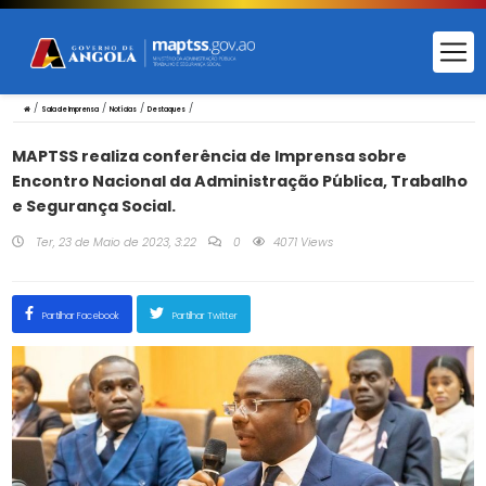
/
/
/
/
Sala de Imprensa
Notícias
Destaques
MAPTSS realiza conferência de Imprensa sobre
Encontro Nacional da Administração Pública, Trabalho
e Segurança Social.
Ter, 23 de Maio de 2023, 3:22
0
4071 Views
Partilhar Facebook
Partilhar Twitter