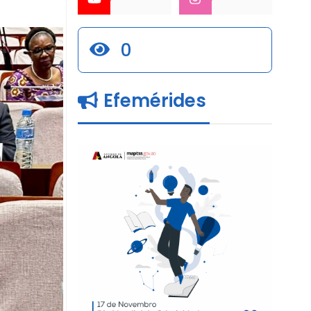
0
Efemérides