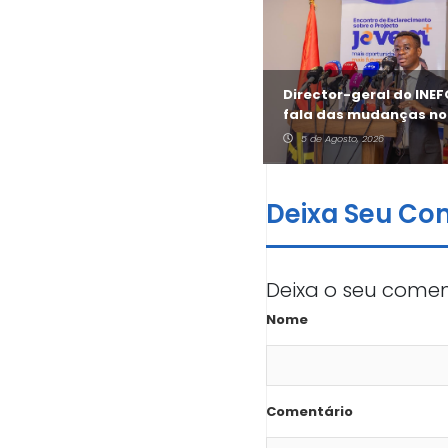
António Cruz revela
Director-geral do INE
aposta do Jovem + no
fala das mudanças no
sector informal
Jovem +
5 de Agosto, 2026
5 de Agosto, 2026
Deixa Seu Co
Deixa o seu comen
Nome
Comentário