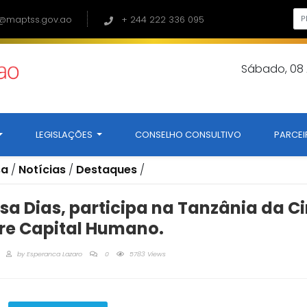
@maptss.gov.ao
+ 244 222 336 095
Sábado, 08
LEGISLAÇÕES
CONSELHO CONSULTIVO
PARCEI
sa
/
Notícias
/
Destaques
/
esa Dias, participa na Tanzânia da C
re Capital Humano.
by
Esperanca Lazaro
0
5783 Views