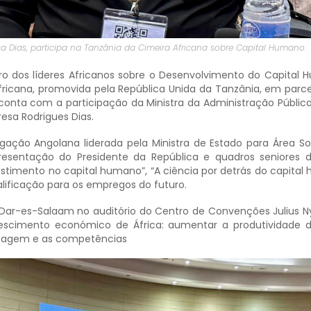
esa Dias, participa na Tanzânia da Cimeira Africana sobre Capital Humano.
ro dos líderes Africanos sobre o Desenvolvimento do Capital
fricana, promovida pela República Unida da Tanzânia, em parc
conta com a participação da Ministra da Administração Pública
resa Rodrigues Dias.
gação Angolana liderada pela Ministra de Estado para Área Soc
presentação do Presidente da República e quadros seniores
nvestimento no capital humano”, “A ciência por detrás do capita
alificação para os empregos do futuro.
ar-es-Salaam no auditório do Centro de Convenções Julius N
rescimento económico de África: aumentar a produtividade d
zagem e as competências