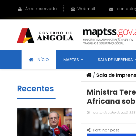
Área reservada
Webmail
contacto
INÍCIO
MAPTSS
SALA DE IMPRENSA
/
Sala de Impren
Recentes
Ministra Ter
Africana sob
Qui, 27 de Julho de 2023, 3:38
Partilhar post