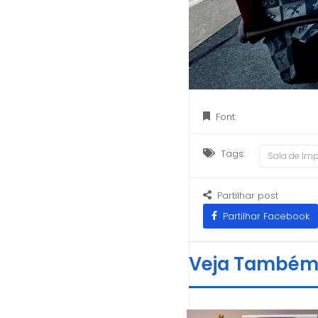
Font:
Tags:
Sala de Im
Partilhar post
Partilhar Facebook
Veja També