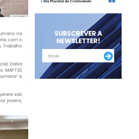
SUBSCREVER A
 Humano na
NEWSLETTER!
eria com o
, Trabalho
ial, Dalva
 do MAPTSS
l humano” e
yerere sob
os jovens,