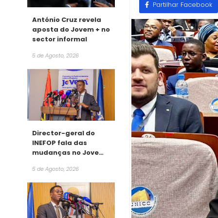
Partilhar Facebook
António Cruz revela
aposta do Jovem + no
sector informal
5 de Agosto, 2026
Director-geral do
INEFOP fala das
mudanças no Jovem
+
5 de Agosto, 2026