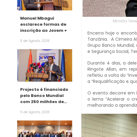
Manuel Mbagui
Ministra Ter
esclarece formas de
inscrição ao Jovem +
Encerra hoje o encont
Tanzânia. A Cimeira A
5 de Agosto, 2026
Grupo Banco Mundial, 
e Segurança Social, Te
Durante 4 dias, a dele
Ringote Allan, em re
refletiu a volta do “I
a “Requalificação e qu
Projecto é financiado
O evento decorre em D
pelo Banco Mundial
o lema “Acelerar o c
com 250 milhões de
melhorando a aprendi
dólares
5 de Agosto, 2026