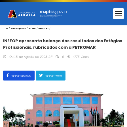
/
/
/
/
Sala de Imprensa
Notícias
Destaques
INEFOP apresenta balanço dos resultados dos Estágios
Profissionais, rubricados com a PETROMAR
Qui, 31 de Agosto de 2023, 2:11
0
4775 Views
Partilhar Facebook
Partilhar Twitter