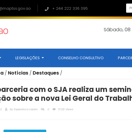
@maptss.gov.ao
+ 244 222 336 095
Sábado, 08
LEGISLAÇÕES
CONSELHO CONSULTIVO
PARCEI
sa
/
Notícias
/
Destaques
/
rceria com o SJA realiza um semin
ão sobre a nova Lei Geral do Trabal
12
by
Esperanca Lazaro
0
5729 Views