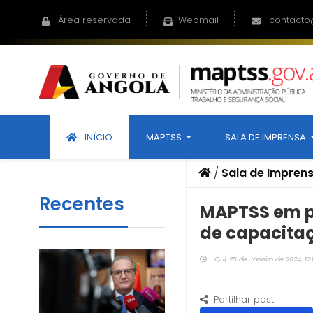
Área reservada
Webmail
contacto
INÍCIO
MAPTSS
SALA DE IMPRENSA
/
Sala de Impren
Recentes
MAPTSS em pa
de capacitaç
Qui, 25 de Janeiro de 2024, 12:
Partilhar post