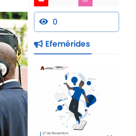
0
Efemérides