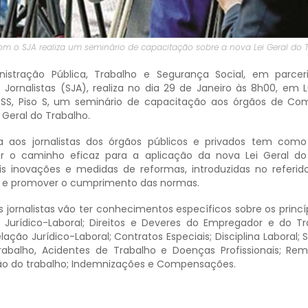
m o SJA realiza um seminário de capacitação sobre a nova Lei Geral do T
nistração Pública, Trabalho e Segurança Social, em parce
 Jornalistas (SJA), realiza no dia 29 de Janeiro às 8h00, em 
TSS, Piso S, um seminário de capacitação aos órgãos de C
i Geral do Trabalho.
 aos jornalistas dos órgãos públicos e privados tem como
er o caminho eficaz para a aplicação da nova Lei Geral do
ais inovações e medidas de reformas, introduzidas no referid
r e promover o cumprimento das normas.
jornalistas vão ter conhecimentos específicos sobre os princíp
Jurídico-Laboral; Direitos e Deveres do Empregador e do Tr
ação Jurídico-Laboral; Contratos Especiais; Disciplina Laboral;
rabalho, Acidentes de Trabalho e Doenças Profissionais; Re
ão do trabalho; Indemnizações e Compensações.