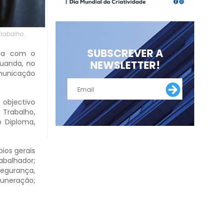
rabalho.
SUBSCREVER A
ria com o
NEWSLETTER!
Luanda, no
omunicação
 objectivo
 Trabalho,
o Diploma,
ios gerais
abalhador;
 Segurança,
muneração;