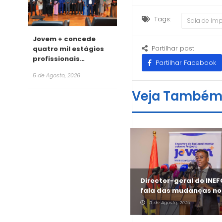
Tags:
Sala de Im
Jovem + concede
Partilhar post
quatro mil estágios
profissionais
Partilhar Facebook
remunerados para
5 de Agosto, 2026
2026
Veja També
António Cruz revela
Director-geral do INE
aposta do Jovem + no
fala das mudanças no
sector informal
Jovem +
5 de Agosto, 2026
5 de Agosto, 2026