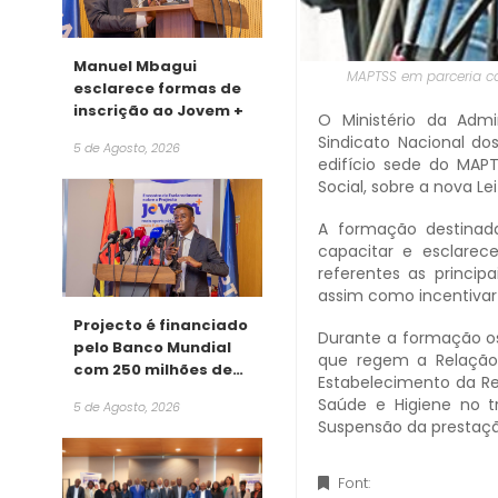
Manuel Mbagui
MAPTSS em parceria co
esclarece formas de
inscrição ao Jovem +
O Ministério da Admi
Sindicato Nacional dos
5 de Agosto, 2026
edifício sede do MAP
Social, sobre a nova Le
A formação destinada
capacitar e esclarec
referentes as princip
assim como incentiva
Projecto é financiado
Durante a formação os 
pelo Banco Mundial
que regem a Relação 
com 250 milhões de
Estabelecimento da Rel
dólares
Saúde e Higiene no t
5 de Agosto, 2026
Suspensão da prestaç
Font: