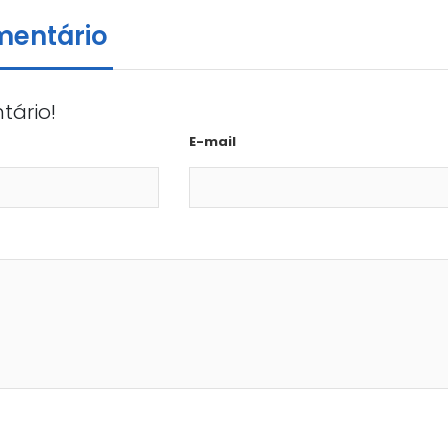
mentário
tário!
E-mail