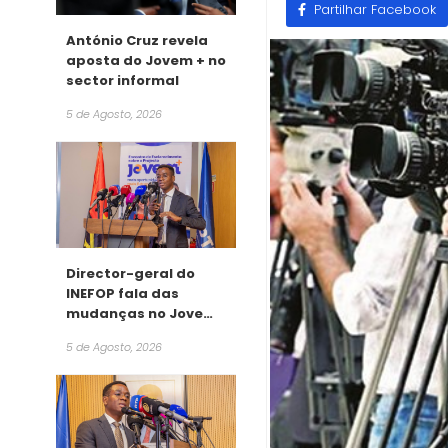
Partilhar Facebook
António Cruz revela
aposta do Jovem + no
sector informal
5 de Agosto, 2026
Director-geral do
INEFOP fala das
mudanças no Jovem
+
5 de Agosto, 2026