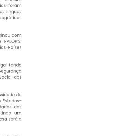
eios foram
as línguas
eográficas
lminou com
 PALOP’S,
ios-Países
gal, tendo
Segurança
Social dos
ssidade de
s Estados-
idades dos
itindo um
esa será a