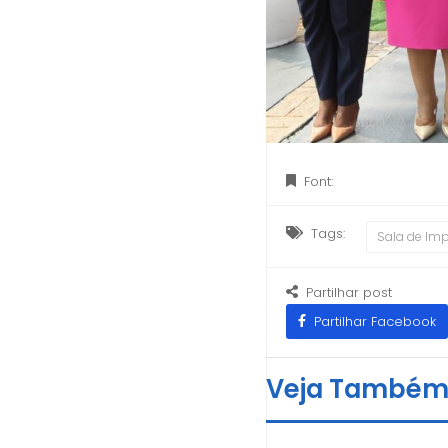
Font:
Tags:
Sala de Im
Partilhar post
Partilhar Facebook
Veja També