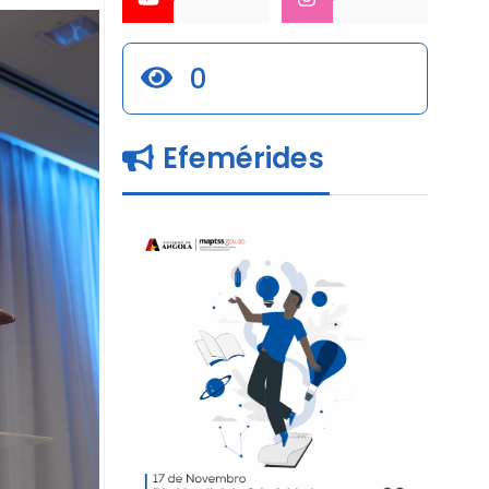
0
Efemérides