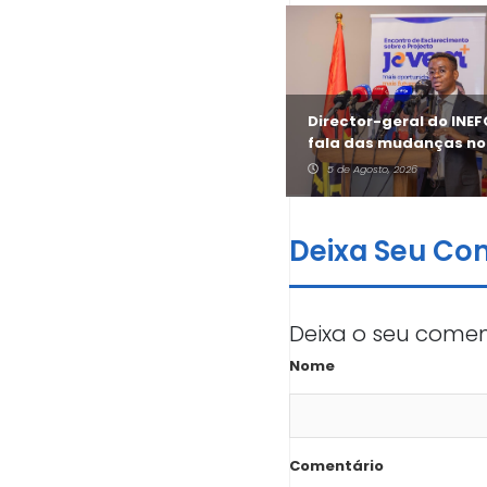
António Cruz revela
Director-geral do INE
aposta do Jovem + no
fala das mudanças no
sector informal
Jovem +
5 de Agosto, 2026
5 de Agosto, 2026
Deixa Seu Co
Deixa o seu comen
Nome
Comentário