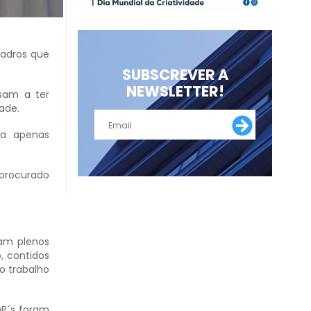
uadros que
SUBSCREVER A
NEWSLETTER!
sam a ter
ade.
la apenas
 procurado
ram plenos
, contidos
o trabalho
OP´s foram