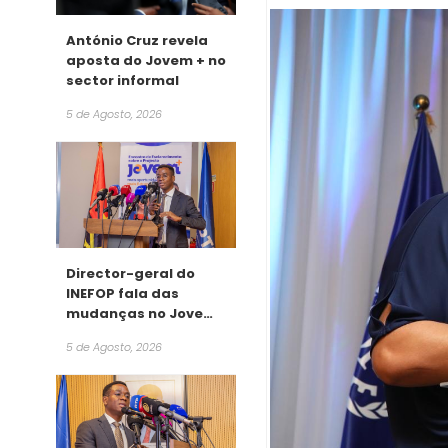
António Cruz revela
aposta do Jovem + no
sector informal
5 de Agosto, 2026
Director-geral do
INEFOP fala das
mudanças no Jovem
+
5 de Agosto, 2026