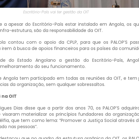
Escritório-País vai ter gestão da OIT
e a apesar do Escritório-País estar instalado em Angola, os q
infra-estrutura, são da responsabilidade da OIT.
la contou com o apoio da CPLP, para que os PALOP’S pas
a irem à busca de apoios financeiros para os países da comunid
ade do Estado Angolano a gestão do Escritório-País, Ango
o melhoramento do seu funcionamento.
ue Angola tem participado em todas as reuniões da OIT, e tem
cias da organização, sem qualquer sobressaltos.
S na OIT
igues Dias disse que a partir dos anos 70, os PALOP’S adquiri
 e visaram materializar os princípios fundadores da organização
élfia, que tem como lema: “Promover a Justiça Social através d
ado nas pessoas”.
a destacou que no quadro da estrutura orgânica da OIT, os PAL