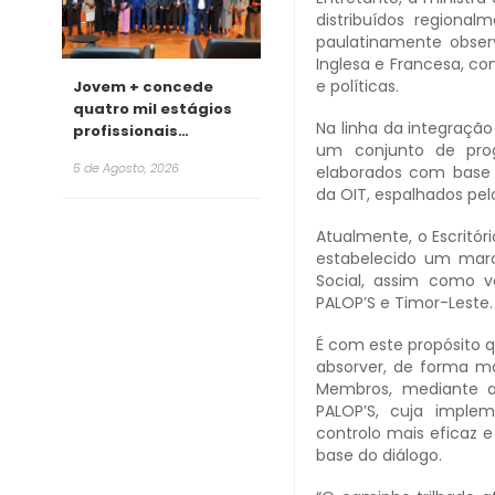
distribuídos regional
paulatinamente observ
Inglesa e Francesa, co
e políticas.
Jovem + concede
quatro mil estágios
Na linha da integração
profissionais
um conjunto de prog
remunerados para
5 de Agosto, 2026
elaborados com base n
2026
da OIT, espalhados pe
Atualmente, o Escritór
estabelecido um mar
Social, assim como v
PALOP’S e Timor-Leste.
É com este propósito q
absorver, de forma ma
Membros, mediante a 
PALOP’S, cuja imple
controlo mais eficaz 
base do diálogo.