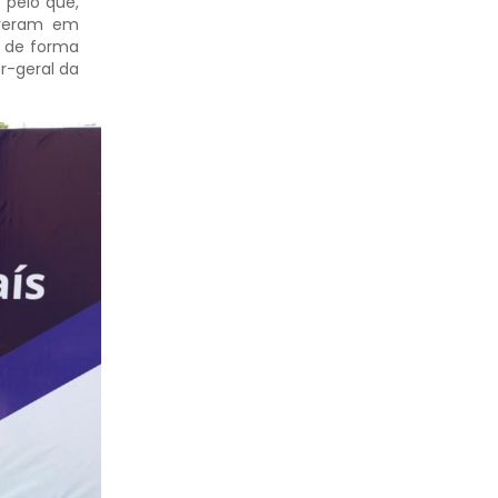
 pelo que,
lveram em
r de forma
r-geral da