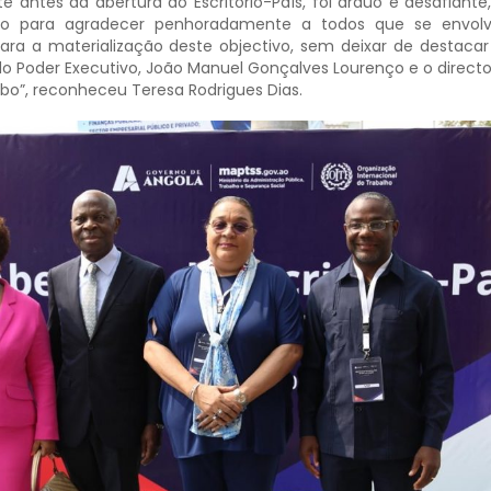
é antes da abertura do Escritório-País, foi árduo e desafiante,
ejo para agradecer penhoradamente a todos que se envo
para a materialização deste objectivo, sem deixar de destaca
 do Poder Executivo, João Manuel Gonçalves Lourenço e o directo
ngbo”, reconheceu Teresa Rodrigues Dias.