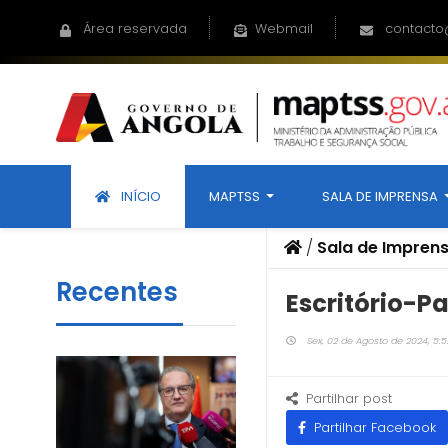
Área reservada
Webmail
contacto
INÍCIO
MAPTSS
SALA DE IMPRENSA
/
Sala de Impren
Recentes
Escritório-Pa
Sex, 02 de Agosto de 2024, 5:5
Partilhar post
Partilhar Facebook