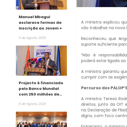
Manuel Mbagui
A ministra explicou qu
esclarece formas de
vão trabalhar na nova 
inscrição ao Jovem +
5 de Agosto, 2026
Reconheceu que Ango
suporte suficiente par
“Não é responsabilid
poderá estar ligada a
A ministra garantiu q
cumprir com as exigên
Projecto é financiado
Percurso
dos PALOP
’
pelo Banco Mundial
com 250 milhões de
A ministra Teresa Rodr
dólares
direitos, junto da OIT
5 de Agosto, 2026
na Declaração de Filad
digno, com foco centr
Entretanto, a ministr