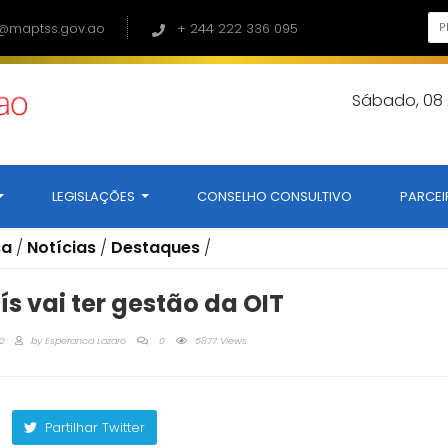
@maptss.gov.ao
+ 244 222 336 095
Sábado, 08
LEGISLAÇÕES
CONSELHO CONSULTIVO
PARCEI
sa
/
Notícias
/
Destaques
/
ís vai ter gestão da OIT
2
by
Esperanca Lazaro
0
5877 Views
Partilhar Twitter