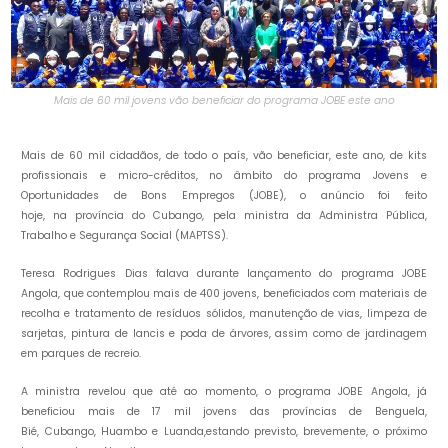
Mais de 60 mil jovens vão beneficiar do programa JOBE este ano
Mais de 60 mil cidadãos, de todo o país, vão beneficiar, este ano, de kits
profissionais e micro-créditos, no âmbito do programa Jovens e
Oportunidades de Bons Empregos (JOBE), o anúncio foi feito
hoje, na província do Cubango, pela ministra da Administra Pública,
Trabalho e Segurança Social (MAPTSS).
Teresa Rodrigues Dias falava durante lançamento do programa JOBE
Angola, que contemplou mais de 400 jovens, beneficiados com materiais de
recolha e tratamento de resíduos sólidos, manutenção de vias, limpeza de
sarjetas, pintura de lancis e poda de árvores, assim como de jardinagem
em parques de recreio.
A ministra revelou que até ao momento, o programa JOBE Angola, já
beneficiou mais de 17 mil jovens das províncias de Benguela,
Bié, Cubango, Huambo e Luanda,estando previsto, brevemente, o próximo