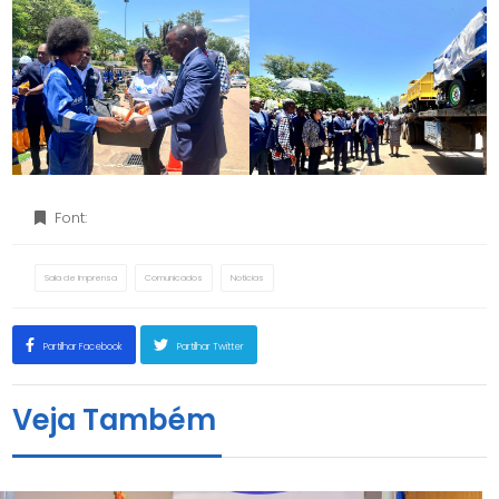
Font:
Sala de Imprensa
Comunicados
Notícias
Partilhar Facebook
Partilhar Twitter
Veja Também