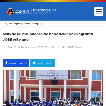
/
/
/
/
Sala de Imprensa
Notícias
Destaques
Mais de 60 mil jovens vão beneficiar do programa
JOBE este ano
Sex, 28 de Fevereiro de 2025, 9:32
0
58753 Views
Partilhar Facebook
Partilhar Twitter