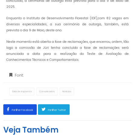
conclusão, a cerimónia de outorga está prevista para o dia 9 de Maio de
2025.
Enquanto o Instituto de Desenvolvimento Florestal (IDF),com 82 vagas em
diversas especialidades, a sua cerimónia de outorga, também, está
prevista o dia 9 de Maio, deste ano.
Neste momento está aberta a fase de reclamações, que encerrou, ontem, tão
logo a comissão de Júri tenha concluído a fase de reclamações será
anunciada a data para a realização do Teste de Avaliação de
Conhecimentos Técnicos e Comportamentais.
Font:
Sala de Imprensa
Comunicados
Notícias
Partilhar Facebook
Partilhar Twitter
Veja Também