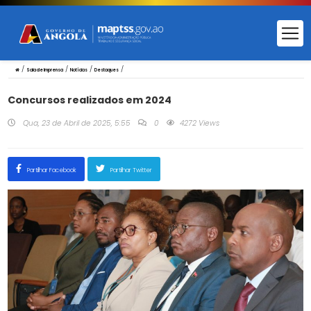
/
/
/
/
Sala de Imprensa
Notícias
Destaques
Concursos realizados em 2024
Qua, 23 de Abril de 2025, 5:55
0
4272 Views
Partilhar Facebook
Partilhar Twitter