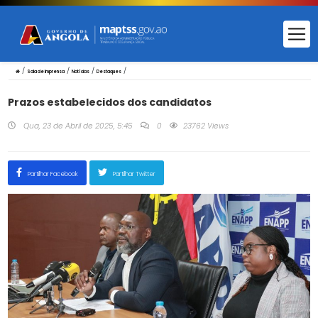
/
/
/
/
Sala de Imprensa
Notícias
Destaques
Prazos estabelecidos dos candidatos
Qua, 23 de Abril de 2025, 5:45
0
23762 Views
Partilhar Facebook
Partilhar Twitter