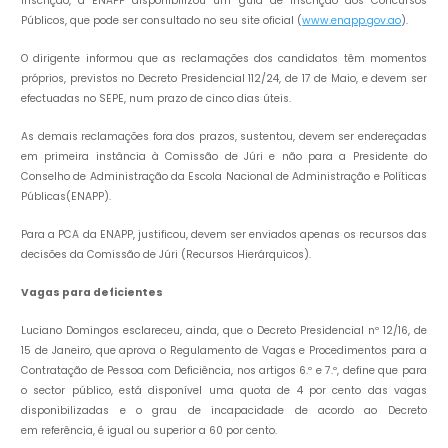
inscrição, a ENAPP disponibilizou um guia de inscrição dos Concursos
Públicos, que pode ser consultado no seu site oficial (
www.enapp.gov.ao
).
O dirigente informou que as reclamações dos candidatos têm momentos
próprios, previstos no Decreto Presidencial 112/24, de 17 de Maio, e devem ser
efectuadas no SEPE, num prazo de cinco dias úteis.
As demais reclamações fora dos prazos, sustentou, devem ser endereçadas
em primeira instância à Comissão de Júri e não para a Presidente do
Conselho de Administração da Escola Nacional de Administração e Políticas
Públicas(ENAPP).
Para a PCA da ENAPP, justificou, devem ser enviados apenas os recursos das
decisões da Comissão de Júri (Recursos Hierárquicos).
Vagas para deficientes
Luciano Domingos esclareceu, ainda, que o Decreto Presidencial nº 12/16, de
15 de Janeiro, que aprova o Regulamento de Vagas e Procedimentos para a
Contratação de Pessoa com Deficiência, nos artigos 6.º e 7.º, define que para
o sector público, está disponível uma quota de 4 por cento das vagas
disponibilizadas e o grau de incapacidade de acordo ao Decreto
em referência, é igual ou superior a 60 por cento.