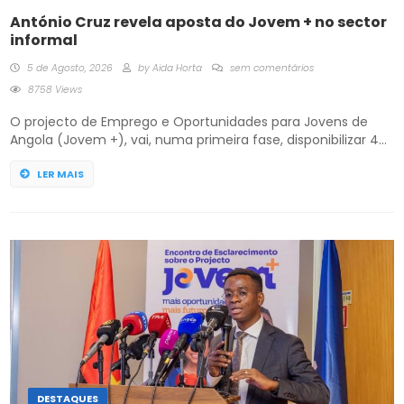
António Cruz revela aposta do Jovem + no sector
informal
5 de Agosto, 2026
by
Aida Horta
sem comentários
8758 Views
O projecto de Emprego e Oportunidades para Jovens de
Angola (Jovem +), vai, numa primeira fase, disponibilizar 40
mil vagas de estágios profissionais para o mercado formal e
dez mil para o informal, de acordo com o coordenador
LER MAIS
adjunto do projecto, durante o esclarecimento com os
Órgãos de Comunicação Social. António Cruz disse que o
[…]
DESTAQUES