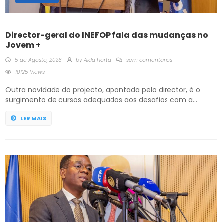
Director-geral do INEFOP fala das mudanças no
Jovem +
5 de Agosto, 2026
by
Aida Horta
sem comentários
10125 Views
Outra novidade do projecto, apontada pelo director, é o
surgimento de cursos adequados aos desafios com a
implementação do Corredor do Lobito, deste modo, os
Centros de Formação vão oferecer cursos ajustados às
LER MAIS
oportunidades que o local vai oferecer. Durante os
esclarecimentos sobre o Jovem +, Manuel Mbangui realçou
ser importante alinhar a comunicação com […]