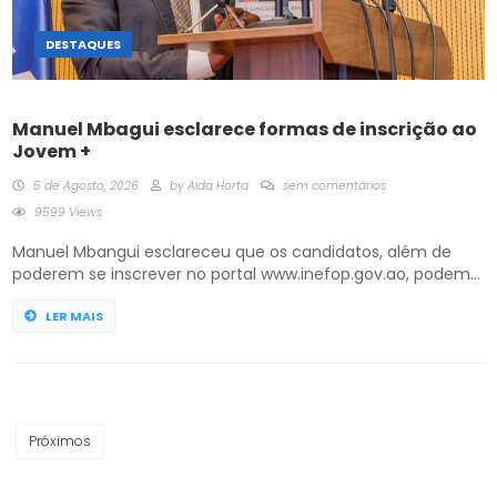
DESTAQUES
Manuel Mbagui esclarece formas de inscrição ao
Jovem +
5 de Agosto, 2026
by
Aida Horta
sem comentários
9599 Views
Manuel Mbangui esclareceu que os candidatos, além de
poderem se inscrever no portal www.inefop.gov.ao, podem
fazê-lo através dos Centros de Emprego e do próprio
INEFOP, que totalizam 78 em todo o país, assim como nas
LER MAIS
Unidades de Intermediação de Mão-de-Obra, localizadas
nas redes do SIAC, incluindo também os Governos
Provinciais e Administrações Municipais. Para este […]
Próximos