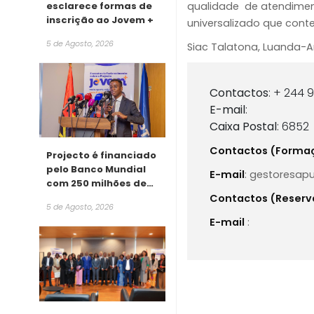
esclarece formas de
qualidade de atendimen
inscrição ao Jovem +
universalizado que cont
5 de Agosto, 2026
Siac Talatona, Luanda-
Contactos
: + 244 
E-mail
:
Caixa Postal
: 6852
Contactos (Forma
Projecto é financiado
pelo Banco Mundial
E-mail
: gestoresap
com 250 milhões de
dólares
Contactos (Reserva
5 de Agosto, 2026
E-mail
: