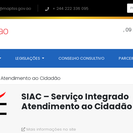
@maptss.gov.ao
+ 244 222 336 095
, 0
LEGISLAÇÕES
CONSELHO CONSULTIVO
PARCEI
do Atendimento ao Cidadão
SIAC – Serviço Integrado
Atendimento ao Cidadão
Mais informações no site