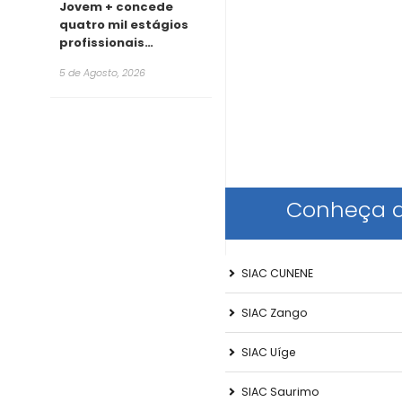
Jovem + concede
quatro mil estágios
profissionais
remunerados para
5 de Agosto, 2026
2026
Conheça a
SIAC CUNENE
SIAC Zango
SIAC Uíge
SIAC Saurimo