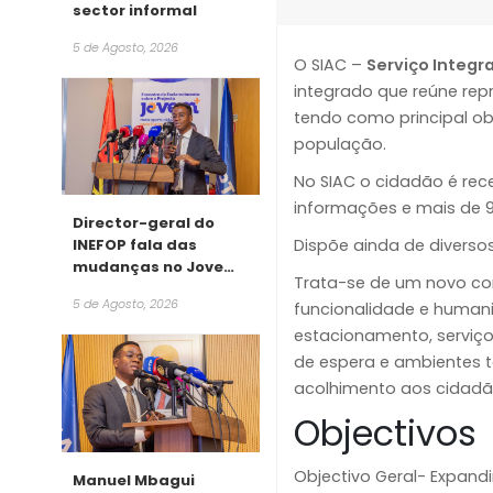
sector informal
5 de Agosto, 2026
O SIAC –
Serviço Integ
integrado que reúne re
tendo como principal ob
população.
No SIAC o cidadão é rece
informações e mais de 9
Director-geral do
Dispõe ainda de diverso
INEFOP fala das
mudanças no Jovem
Trata-se de um novo con
+
5 de Agosto, 2026
funcionalidade e human
estacionamento, serviço
de espera e ambientes t
acolhimento aos cidadã
Objectivos
Objectivo Geral- Expand
Manuel Mbagui