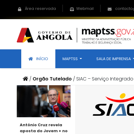
Área reservada
Webmail
contacto
INÍCIO
MAPTSS
SALA DE IMPRENSA
/
Orgão Tutelado
/
SIAC – Serviço Integra
António Cruz revela
aposta do Jovem + no