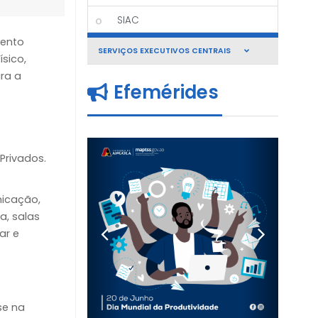
SIAC
mento
SERVIÇOS EXECUTIVOS CENTRAIS
sico,
ara a
Efemérides
Privados.
nicação,
a, salas
ar e
se na