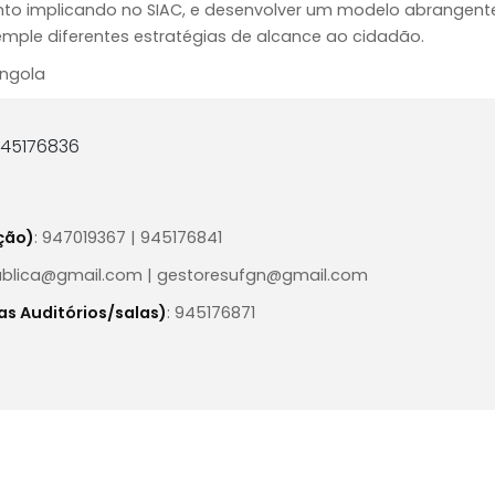
to implicando no SIAC, e desenvolver um modelo abrangent
emple diferentes estratégias de alcance ao cidadão.
Angola
945176836
ção)
: 947019367 | 945176841
ublica@gmail.com | gestoresufgn@gmail.com
s Auditórios/salas)
: 945176871