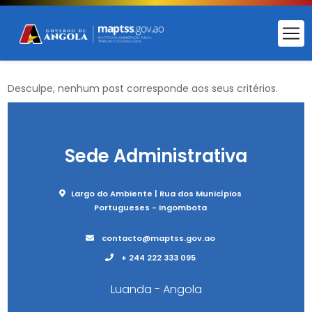
Desculpe, nenhum post corresponde aos seus critérios.
Sede Administrativa
Largo do Ambiente | Rua dos Municípios
Portugueses - Ingombota
contacto@maptss.gov.ao
+ 244 222 333 095
Luanda - Angola