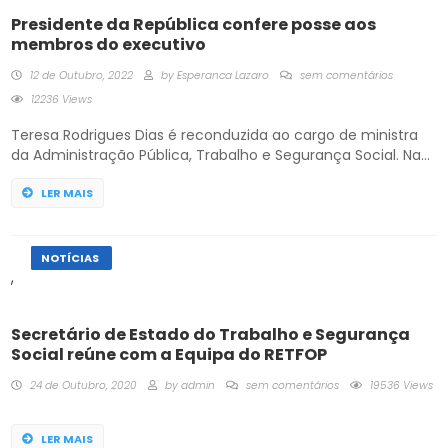
Presidente da República confere posse aos
membros do executivo
12 de Outubro, 2022
by
Esperanca Lazaro
sem comentários
12236 Views
Teresa Rodrigues Dias é reconduzida ao cargo de ministra
da Administração Pública, Trabalho e Segurança Social. Na
cerimónia de tomada de posse o Chefe de Estado, João
Lourenço, pediu mais trabalho e melhor comunicação aos
LER MAIS
membros do Executivo, para que no fim se possa dizer
“missão cumprida”, servindo bem o povo e a nação
angolana. […]
DESTAQUE
NOTÍCIAS
,
Secretário de Estado do Trabalho e Segurança
Social reúne com a Equipa do RETFOP
24 de Outubro, 2020
by
admin
sem comentários
19536 Views
LER MAIS