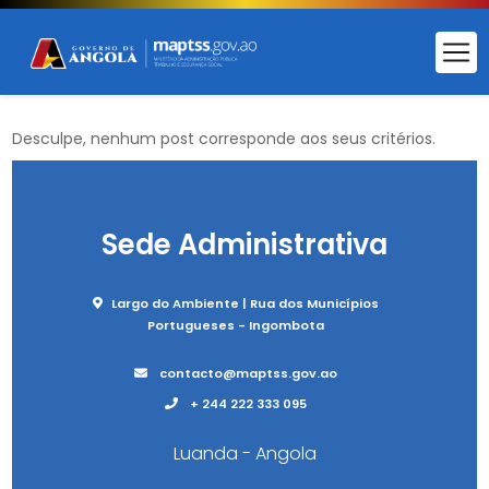
Desculpe, nenhum post corresponde aos seus critérios.
Sede Administrativa
Largo do Ambiente | Rua dos Municípios
Portugueses - Ingombota
contacto@maptss.gov.ao
+ 244 222 333 095
Luanda - Angola