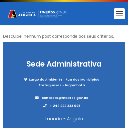
Desculpe, nenhum post corresponde aos seus critérios.
Sede Administrativa
Largo do Ambiente | Rua dos Municípios
Portugueses - Ingombota
contacto@maptss.gov.ao
+ 244 222 333 095
Luanda - Angola