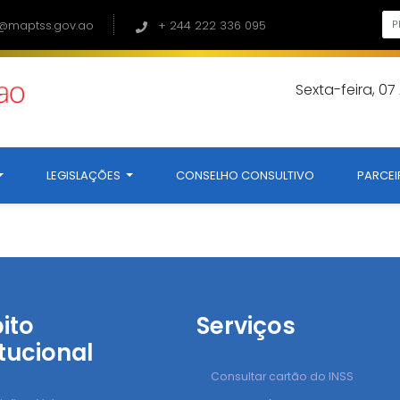
@maptss.gov.ao
+ 244 222 336 095
Sexta-feira, 0
LEGISLAÇÕES
CONSELHO CONSULTIVO
PARCEI
ito
Serviços
itucional
Consultar cartão do INSS