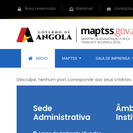
Área reservada
Webmail
contacto
INÍCIO
MAPTSS
SALA DE IMPRENSA
Desculpe, nenhum post corresponde aos seus critérios.
Sede
Âmb
Administrativa
Inst