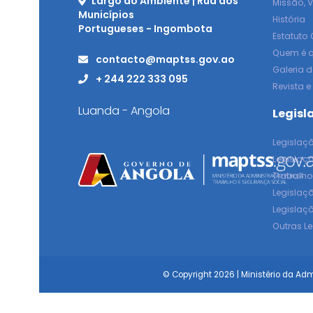
Largo do Ambiente | Rua dos
Missão, V
Municípios
História
Portugueses - Ingombota
Estatuto
Quem é 
contacto@maptss.gov.ao
Galeria d
+ 244 222 333 095
Revista e
Luanda - Angola
Legisl
Legislaç
Legislaç
Trabalh
Legislaç
Legislaç
Outras L
© Copyright 2026 | Ministério da Ad