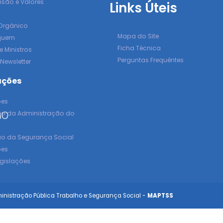
isão e Valores
Links Úteis
 Orgânico
Mapa do Site
quem
Ficha Técnica
e Ministros
Perguntas Frequêntes
 Newsletter
ações
ões
ão da Administração do
o
ão da Segurança Social
ões
egislações
ministração Pública Trabalho e Segurança Social -
MAPTSS