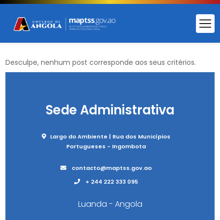
Desculpe, nenhum post corresponde aos seus critérios.
Sede Administrativa
Largo do Ambiente | Rua dos Municípios
Portugueses - Ingombota
contacto@maptss.gov.ao
+ 244 222 333 095
Luanda - Angola