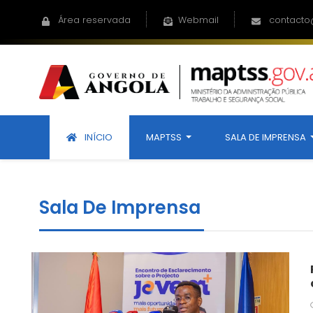
Área reservada
Webmail
contacto
INÍCIO
MAPTSS
SALA DE IMPRENSA
Sala De Imprensa