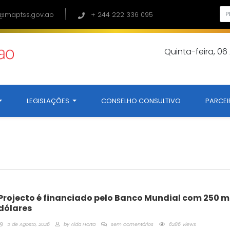
@maptss.gov.ao
+ 244 222 336 095
Quinta-feira, 0
LEGISLAÇÕES
CONSELHO CONSULTIVO
PARCEI
Projecto é financiado pelo Banco Mundial com 250 m
dólares
5 de Agosto, 2026
by
Aida Horta
sem comentários
6286 Views