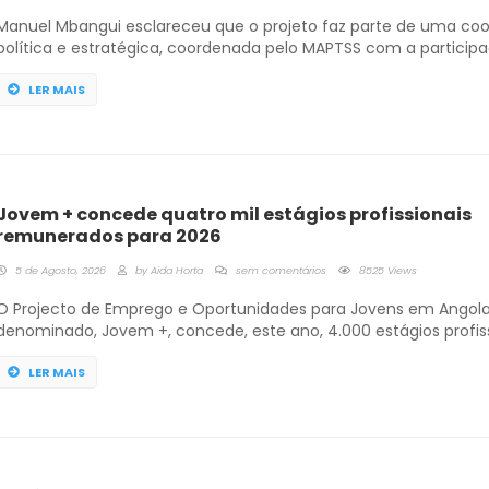
Manuel Mbangui esclareceu que o projeto faz parte de uma co
política e estratégica, coordenada pelo MAPTSS com a particip
Ministérios do Planeamento, Finanças, Acção Social, Família e 
da Mulher, Juventude e Desportos, que prevê a inserção de cer
LER MAIS
mil jovens no mercado de trabalho directos, através de várias
oportunidades de […]
Jovem + concede quatro mil estágios profissionais
remunerados para 2026
5 de Agosto, 2026
by
Aida Horta
sem comentários
8525 Views
O Projecto de Emprego e Oportunidades para Jovens em Angola
denominado, Jovem +, concede, este ano, 4.000 estágios profis
remunerados, até Outubro deste ano, através do Instituto Nacio
Emprego e Formação Profissional (INEFOP), com financiamento
LER MAIS
Mundial. A informação foi avançada hoje, em Luanda, pelo direc
do INEFOP, Manuel Mbangui. durante o esclarecimento […]