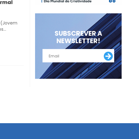
ormal
a (Jovem
os
SUBSCREVER A
de acordo
NEWSLETTER!
ento com