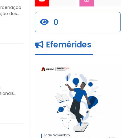
ordenação
ação dos
0
Promoção
ca de 500
Efemérides
,
sionais
nal de
 do Banco
tor-geral