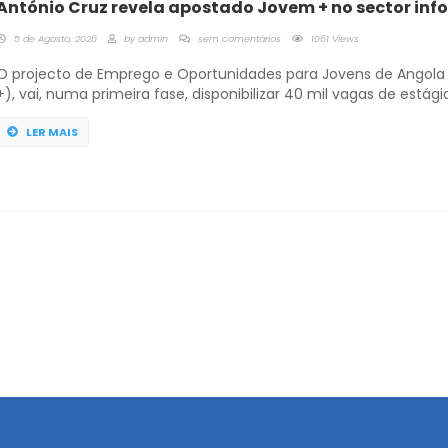
António Cruz revela apostado Jovem + no sector inf
5 de Agosto, 2026
by
admin
sem comentários
1061 Views
O projecto de Emprego e Oportunidades para Jovens de Angol
+), vai, numa primeira fase, disponibilizar 40 mil vagas de estági
profissionais para o mercado formal e dez mil para o informal, 
com o coordenador adjunto do projecto, durante o esclarecim
LER MAIS
os Órgãos de Comunicação Social. António Cruz disse que o […]