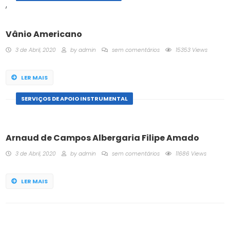
,
Vânio Americano
3 de Abril, 2020
by
admin
sem comentários
15353 Views
LER MAIS
SERVIÇOS DE APOIO INSTRUMENTAL
Arnaud de Campos Albergaria Filipe Amado
3 de Abril, 2020
by
admin
sem comentários
11686 Views
LER MAIS