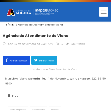
/
/
Agência de Atendimento de Viana
Centros
Agência de Atendimento de Viana
Sex, 30 de Novembro de 2018, 10:41
0
1060 Views
Partilhar Facebook
Partilhar Twitter
Agência de Atendimento de Viana
Município: Viana
Morada
: Rua 11 de Novembro, s/n
Contacto
: 222 69 59
99]]>
Font:
Sala de Imprensa
Comunicados
Notícias