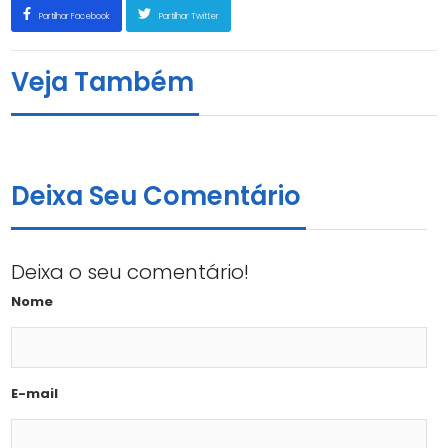
Partilhar Facebook
Partilhar Twitter
Veja Também
Edson Maurício Horta
27 de Dezembro, 2018
Deixa Seu Comentário
Deixa o seu comentário!
Nome
E-mail