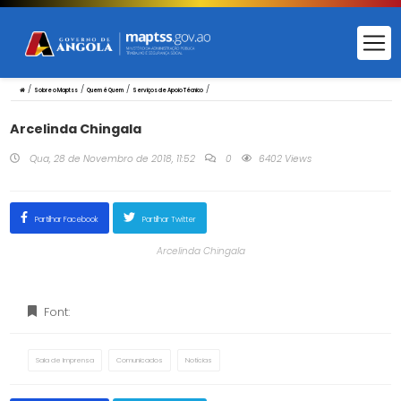
/
/
/
/
Sobre o Maptss
Quem é Quem
Serviços de Apoio Técnico
Arcelinda Chingala
Qua, 28 de Novembro de 2018, 11:52
0
6402 Views
Partilhar Facebook
Partilhar Twitter
Arcelinda Chingala
Font:
Sala de Imprensa
Comunicados
Notícias