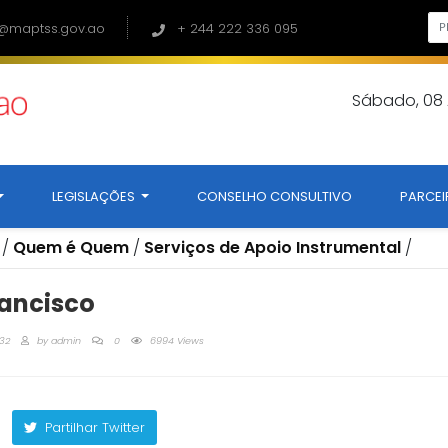
@maptss.gov.ao
+ 244 222 336 095
Sábado, 08
LEGISLAÇÕES
CONSELHO CONSULTIVO
PARCEI
/
Quem é Quem
/
Serviços de Apoio Instrumental
/
rancisco
:32
by
admin
0
6994 Views
Partilhar Twitter