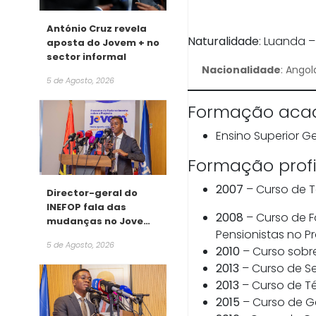
António Cruz revela
Naturalidade
: Luanda 
aposta do Jovem + no
sector informal
Nacionalidade
: Ango
5 de Agosto, 2026
Formação aca
Ensino Superior Ge
Formação profi
2007
– Curso de 
Director-geral do
INEFOP fala das
2008
– Curso de 
mudanças no Jovem
Pensionistas no 
+
5 de Agosto, 2026
2010
– Curso sobr
2013
– Curso de Se
2013
– Curso de T
2015
– Curso de G