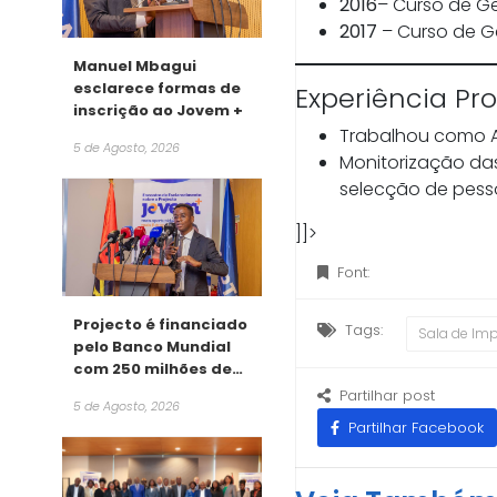
2016
– Curso de Ge
2017
– Curso de G
Manuel Mbagui
esclarece formas de
Experiência Pro
inscrição ao Jovem +
Trabalhou como A
5 de Agosto, 2026
Monitorização da
selecção de pesso
]]>
Font:
Projecto é financiado
Tags:
Sala de Im
pelo Banco Mundial
com 250 milhões de
dólares
Partilhar post
5 de Agosto, 2026
Partilhar Facebook
Arnaud de Campos