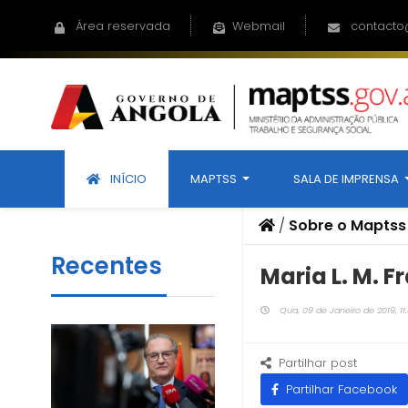
Área reservada
Webmail
contacto
INÍCIO
MAPTSS
SALA DE IMPRENSA
/
Sobre o Maptss
Recentes
Maria L. M. F
Qua, 09 de Janeiro de 2019, 11
Partilhar post
Partilhar Facebook