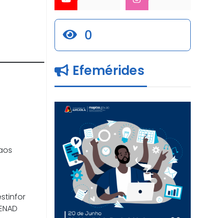
0
Efemérides
aos
stinfor
 ENAD