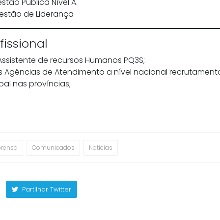
stão Pública Nível A.
estão de Liderança
fissional
ssistente de recursos Humanos PQ3S;
s Agências de Atendimento a nível nacional recrutament
al nas províncias;
prensa
Comunicados
Notícias
Partilhar Twitter
Jéssica Marinela da Silva