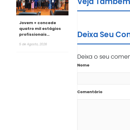
Veja També
Albergaria Filipe Ama
3 de Abril, 2020
Jovem + concede
quatro mil estágios
Deixa Seu Co
profissionais
remunerados para
5 de Agosto, 2026
2026
Deixa o seu comen
Nome
Comentário