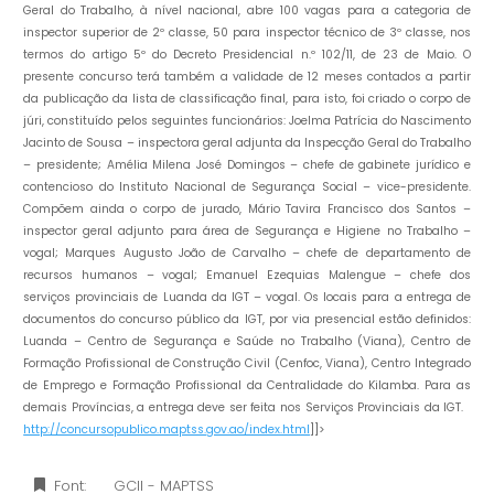
Geral do Trabalho, à nível nacional, abre 100 vagas para a categoria de
inspector superior de 2º classe, 50 para inspector técnico de 3º classe, nos
termos do artigo 5º do Decreto Presidencial n.º 102/11, de 23 de Maio. O
presente concurso terá também a validade de 12 meses contados a partir
da publicação da lista de classificação final, para isto, foi criado o corpo de
júri, constituído pelos seguintes funcionários: Joelma Patrícia do Nascimento
Jacinto de Sousa – inspectora geral adjunta da Inspecção Geral do Trabalho
– presidente; Amélia Milena José Domingos – chefe de gabinete jurídico e
contencioso do Instituto Nacional de Segurança Social – vice-presidente.
Compõem ainda o corpo de jurado, Mário Tavira Francisco dos Santos –
inspector geral adjunto para área de Segurança e Higiene no Trabalho –
vogal; Marques Augusto João de Carvalho – chefe de departamento de
recursos humanos – vogal; Emanuel Ezequias Malengue – chefe dos
serviços provinciais de Luanda da IGT – vogal. Os locais para a entrega de
documentos do concurso público da IGT, por via presencial estão definidos:
Luanda – Centro de Segurança e Saúde no Trabalho (Viana), Centro de
Formação Profissional de Construção Civil (Cenfoc, Viana), Centro Integrado
de Emprego e Formação Profissional da Centralidade do Kilamba. Para as
demais Províncias, a entrega deve ser feita nos Serviços Provinciais da IGT.
http://concursopublico.maptss.gov.ao/index.html
]]>
Font:
GCII - MAPTSS