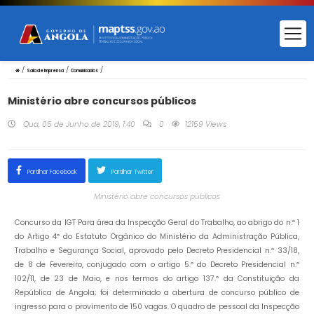
/
/
/
Sala de Imprensa
Comunicados
Ministério abre concursos públicos
Qua, 05 de Junho de 2019, 1:40
0
12159 Views
Partilhar Facebook
Partilhar Twitter
Ministério abre concursos públicos
Concurso da IGT Para área da Inspecção Geral do Trabalho, ao abrigo do n.º 1
do Artigo 4º do Estatuto Orgânico do Ministério da Administração Pública,
Trabalho e Segurança Social, aprovado pelo Decreto Presidencial n.º 33/18,
de 8 de Fevereiro, conjugado com o artigo 5.º do Decreto Presidencial n.º
102/11, de 23 de Maio, e nos termos do artigo 137.º da Constituição da
República de Angola; foi determinado a abertura de concurso público de
ingresso para o provimento de 150 vagas. O quadro de pessoal da Inspecção