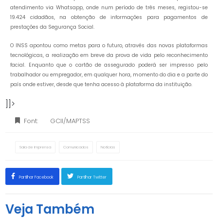
atendimento via Whatsapp, onde num período de três meses, registou-se
19.424 cidadãos, na obtenção de informações para pagamentos de
prestações da Segurança Social.
O INSS apontou como metas para o futuro, através das novas plataformas
tecnológicas, a realização em breve da prova de vida pelo reconhecimento
facial. Enquanto que o cartão de assegurado poderá ser impresso pelo
trabalhador ou empregador, em qualquer hora, momento do dia e a parte do
país onde estiver, desde que tenha acesso à plataforma da instituição.
]]>
Font:
GCII/MAPTSS
Sala de Imprensa
Comunicados
Notícias
Partilhar Facebook
Partilhar Twitter
Veja Também