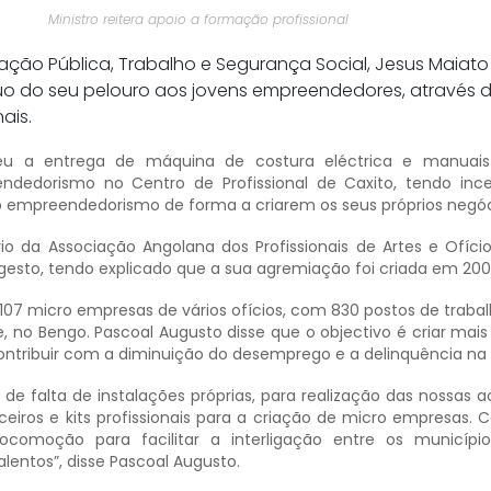
Ministro reitera apoio a formação profissional
ração Pública, Trabalho e Segurança Social, Jesus Maiato 
uo do seu pelouro aos jovens empreendedores, através 
nais.
eu a entrega de máquina de costura eléctrica e manuais
edorismo no Centro de Profissional de Caxito, tendo ince
o empreendedorismo de forma a criarem os seus próprios negóc
io da Associação Angolana dos Profissionais de Artes e Ofício
gesto, tendo explicado que a sua agremiação foi criada em 200
107 micro empresas de vários ofícios, com 830 postos de trabal
 no Bengo. Pascoal Augusto disse que o objectivo é criar mais
ontribuir com a diminuição do desemprego e a delinquência na 
e falta de instalações próprias, para realização das nossas ac
nceiros e kits profissionais para a criação de micro empresas.
comoção para facilitar a interligação entre os município
lentos”, disse Pascoal Augusto.