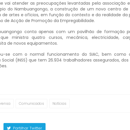
ue vai atender as preocupações levantadas pela associação 
cípio do Nambuangongo, a construção de um novo centro de
ão de artes e ofícios, em função do contexto e da realidade da
ano de Acção de Promoção da Empregabilidade.
uangongo conta apenas com um pavilhão de formação prof
que ministra quatro cursos, mecânica, electricidade, car
ssita de novos equipamentos.
lou-se com o normal funcionamento do SIAC, bem como o 
 Social (INSS) que tem 26.934 trabalhadores assegurados, dos 
ões.
prensa
Comunicados
Notícias
Partilhar Twitter