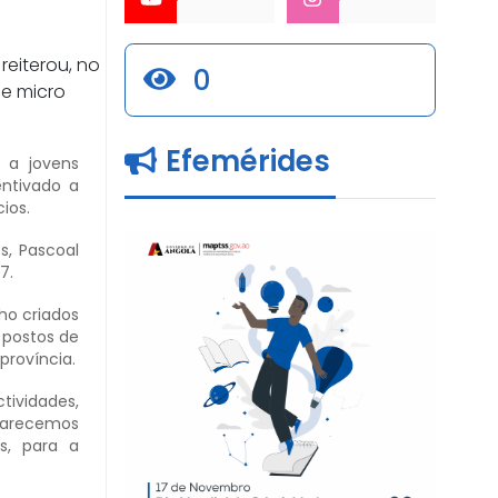
reiterou, no
0
de micro
Efemérides
 a jovens
ntivado a
ios.
s, Pascoal
7.
ho criados
 postos de
província.
tividades,
 Carecemos
s, para a