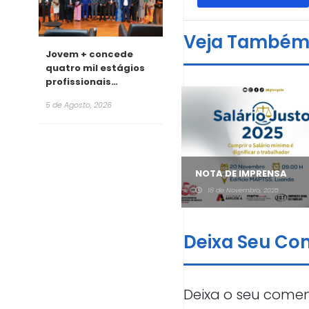
Veja També
Jovem + concede
quatro mil estágios
profissionais
remunerados para
5 de Agosto, 2026
2026
INQ promove formações
que valorizam às
NOTA DE IMPRENSA
competências ao longo
8 de Abril, 2026
18 de Novembro, 2025
da vida
Deixa Seu Co
Deixa o seu comen