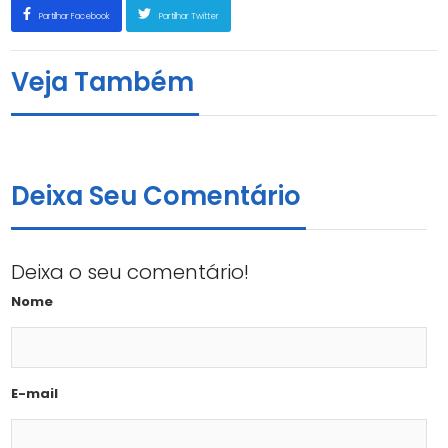
Partilhar Facebook
Partilhar Twitter
Veja Também
DRº Pedro José Filipe
3 de Abril, 2020
Deixa Seu Comentário
Deixa o seu comentário!
Nome
E-mail