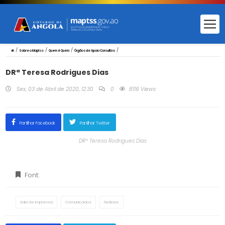
/
/
/
/
Sobre o Maptss
Quem é Quem
Órgãos de Apoio Consultivo
DRª Teresa Rodrigues Dias
Sex, 03 de Abril de 2020, 12:30
0
8116 Views
Partilhar Facebook
Partilhar Twitter
DRª Teresa Rodrigues Dias
Font:
Sala de Imprensa
Comunicados
Notícias