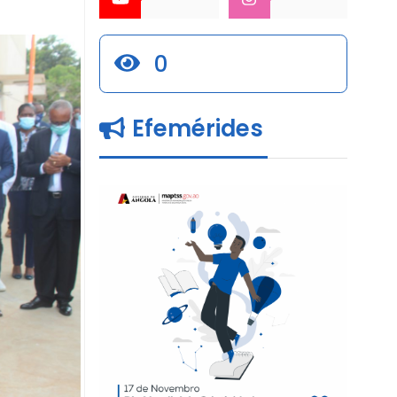
0
Efemérides