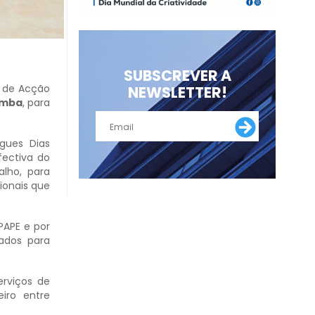
SUBSCREVER A
o de Acção
NEWSLETTER!
umba
, para
igues Dias
fectiva do
lho, para
ionais que
PAPE e por
ados para
rviços de
eiro entre