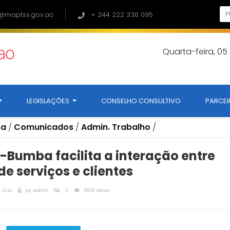
@maptss.gov.ao
+ 244 222 336 095
Quarta-feira, 05
LEGISLAÇÕES
CONSELHO CONSULTIVO
PARCEI
sa
/
Comunicados
/
Admin. Trabalho
/
-Bumba facilita a interação entre
e serviços e clientes
12:41
by
admin
0
6819 Views