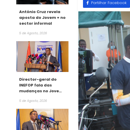
Partilhar Facebook
António Cruz revela
aposta do Jovem + no
sector informal
5 de Agosto, 2026
Director-geral do
INEFOP fala das
mudanças no Jovem
+
5 de Agosto, 2026