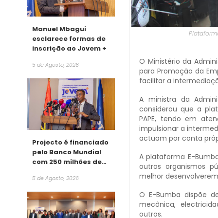
Manuel Mbagui
Plataform
esclarece formas de
inscrição ao Jovem +
O Ministério da Admin
5 de Agosto, 2026
para Promoção da Emp
facilitar a intermediaç
A ministra da Admini
considerou que a pla
PAPE, tendo em aten
impulsionar a interme
actuam por conta próp
Projecto é financiado
pelo Banco Mundial
A plataforma E-Bumba
com 250 milhões de
outros organismos p
dólares
melhor desenvolverem 
5 de Agosto, 2026
O E-Bumba dispõe de
mecânica, electricid
outros.