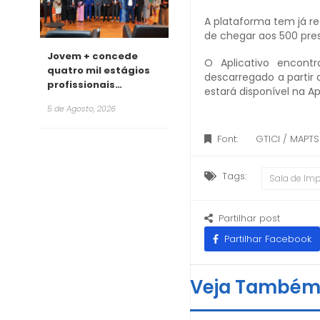
A plataforma tem já re
de chegar aos 500 pre
Jovem + concede
O Aplicativo encont
quatro mil estágios
descarregado a partir 
profissionais
estará disponível na Ap
remunerados para
5 de Agosto, 2026
2026
Font:
GTICI / MAPT
Tags:
Sala de Im
Partilhar post
Partilhar Facebook
Veja També