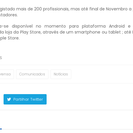
gistado mais de 200 profissionais, mas até final de Novembro a 
stadores.
ra-se disponível no momento para plataforma Android e
da loja da Play Store, através de um smartphone ou tablet ; at
ple Store.
SS
prensa
Comunicados
Notícias
Partilhar Twitter
m