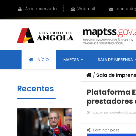
Área reservada
Webmail
contacto
INÍCIO
MAPTSS
SALA DE IMPRENSA
/
Sala de Impren
Recentes
Plataforma E
prestadores d
Sáb, 07 de Novembro de 2020, 
Partilhar post