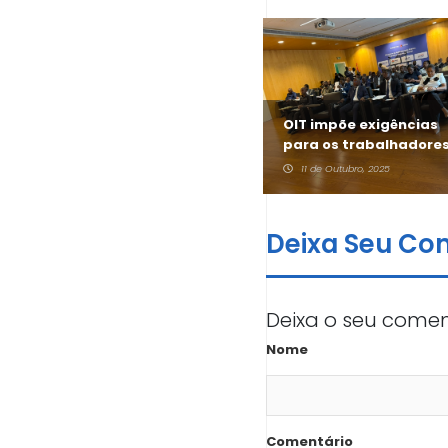
OIT impõe exigências
Nota de Imprensa
para os trabalhadore
marítimos
16 de Outubro, 2025
11 de Outubro, 2025
Deixa Seu Co
Deixa o seu comen
Nome
Comentário