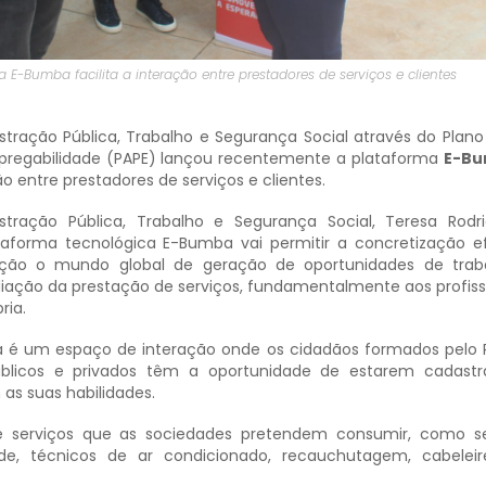
a E-Bumba facilita a interação entre prestadores de serviços e clientes
istração Pública, Trabalho e Segurança Social através do Plan
regabilidade (PAPE) lançou recentemente a plataforma
E-B
ão entre prestadores de serviços e clientes.
stração Pública, Trabalho e Segurança Social, Teresa Rodr
taforma tecnológica E-Bumba vai permitir a concretização e
ção o mundo global de geração de oportunidades de traba
diação da prestação de serviços, fundamentalmente aos profiss
ria.
 é um espaço de interação onde os cidadãos formados pelo 
úblicos e privados têm a oportunidade de estarem cadastr
as suas habilidades.
 serviços que as sociedades pretendem consumir, como se
ade, técnicos de ar condicionado, recauchutagem, cabeleir