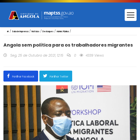
/
/
/
/
/
Sala de Imprensa
Notícias
Destaques
Admin. Pública
Angola sem política para os trabalhadores migrantes
Seg, 25 de Outubro de 2021, 12:15
0
4339 Views
Partilhar Facebook
Partilhar Twitter