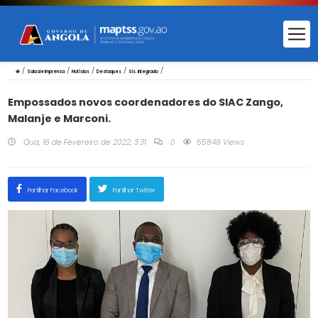
/
/
/
/
/
Sala de Imprensa
Notícias
Destaques
Sis. Integrado
Empossados novos coordenadores do SIAC Zango,
Malanje e Marconi.
Qua, 16 de Fevereiro de 2022, 3:31
0
55849 Views
Partilhar Facebook
Partilhar Twitter