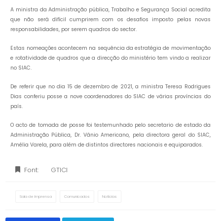
A ministra da Administração pública, Trabalho e Segurança Social acredita
que não será difícil cumprirem com os desafios imposto pelas novas
responsabilidades, por serem quadros do sector.
Estas nomeações acontecem na sequência da estratégia de movimentação
e rotatividade de quadros que a direcção do ministério tem vindo a realizar
no SIAC.
De referir que no dia 15 de dezembro de 2021, a ministra Teresa Rodrigues
Dias conferiu posse a nove coordenadores do SIAC de várias províncias do
país.
O acto de tomada de posse foi testemunhado pelo secretario de estado da
Administração Pública, Dr. Vânio Americano, pela directora geral do SIAC,
Amélia Varela, para além de distintos directores nacionais e equiparados.
Font:
GTICI
Sala de Imprensa
Comunicados
Notícias