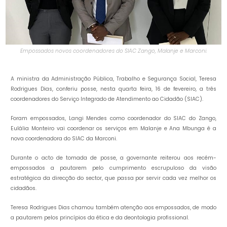
Empossados novos coordenadores do SIAC Zango, Malanje e Marconi.
A ministra da Administração Pública, Trabalho e Segurança Social, Teresa
Rodrigues Dias, conferiu posse, nesta quarta feira, 16 de fevereiro, a três
coordenadores do Serviço Integrado de Atendimento ao Cidadão (SIAC).
Foram empossados, Langi Mendes como coordenador do SIAC do Zango,
Eulália Monteiro vai coordenar os serviços em Malanje e Ana Mbunga é a
nova coordenadora do SIAC da Marconi.
Durante o acto de tomada de posse, a governante reiterou aos recém-
empossados a pautarem pelo cumprimento escrupuloso da visão
estratégica da direcção do sector, que passa por servir cada vez melhor os
cidadãos.
Teresa Rodrigues Dias chamou também atenção aos empossados, de modo
a pautarem pelos princípios da ética e da deontologia profissional.