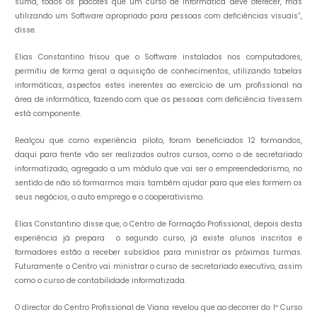
suma, todos os pacotes que um curso de informática deve oferecer, mas
utilizando um Software apropriado para pessoas com deficiências visuais”,
disse.
Elias Constantino frisou que o Software instalados nos computadores,
permitiu de forma geral a aquisição de conhecimentos, utilizando tabelas
informáticas, aspectos estes inerentes ao exercício de um profissional na
área de informática, fazendo com que as pessoas com deficiência tivessem
está componente.
Realçou que como experiência piloto, foram beneficiados 12 formandos,
daqui para frente vão ser realizados outros cursos, como o de secretariado
informatizado, agregado a um módulo que vai ser o empreendedorismo, no
sentido de não só formarmos mais também ajudar para que eles formem os
seus negócios, o auto emprego e o cooperativismo.
Elias Constantino disse que, o Centro de Formação Profissional, depois desta
experiência já prepara o segundo curso, já existe alunos inscritos e
formadores estão a receber subsídios para ministrar as próximas turmas.
Futuramente o Centro vai ministrar o curso de secretariado executivo, assim
como o curso de contabilidade informatizada.
O director do Centro Profissional de Viana revelou que ao decorrer do Iº Curso