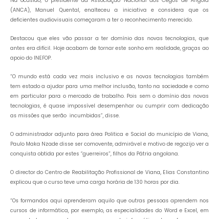
Na ocasião, o presidente da Associação Nacional dos Cegos de Angola
(ANCA), Manuel Quental, enalteceu a iniciativa e considera que os
deficientes audiovisuais começaram a ter o reconhecimento merecido.
Destacou que eles vão passar a ter domínio das novas tecnologias, que
antes era difícil. Hoje acabam de tornar este sonho em realidade, graças ao
apoio do INEFOP.
“O mundo está cada vez mais inclusivo e as novas tecnologias também
tem estado a ajudar para uma melhor inclusão, tanto na sociedade e como
em particular para o mercado de trabalho. Pois sem o domínio das novas
tecnologias, é quase impossível desempenhar ou cumprir com dedicação
as missões que serão incumbidas”, disse.
O administrador adjunto para área Politica e Social do município de Viana,
Paulo Maka Nzade disse ser comovente, admirável e motivo de regozijo ver a
conquista obtida por estes “guerreiros”, filhos da Pátria angolana.
O director do Centro de Reabilitação Profissional de Viana, Elias Constantino
explicou que o curso teve uma carga horária de 130 horas por dia.
“Os formandos aqui aprenderam aquilo que outras pessoas aprendem nos
cursos de informática, por exemplo, as especialidades do Word e Excel, em