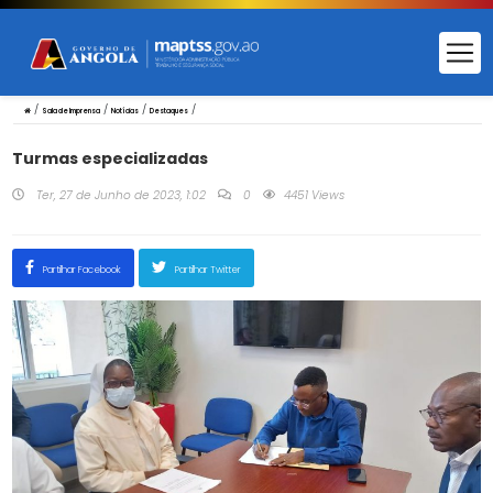
/
/
/
/
Sala de Imprensa
Notícias
Destaques
Turmas especializadas
Ter, 27 de Junho de 2023, 1:02
0
4451 Views
Partilhar Facebook
Partilhar Twitter