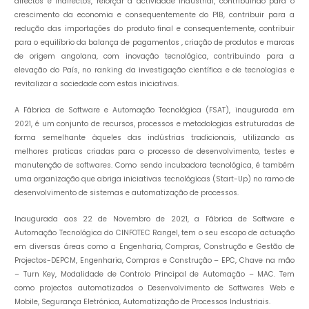
directos e indirectos, reforçar a actividade industrial, contribuindo para o
crescimento da economia e consequentemente do PIB, contribuir para a
redução das importações do produto final e consequentemente, contribuir
para o equilíbrio da balança de pagamentos , criação de produtos e marcas
de origem angolana, com inovação tecnológica, contribuindo para a
elevação do País, no ranking da investigação científica e de tecnologias e
revitalizar a sociedade com estas iniciativas.
A Fábrica de Software e Automação Tecnológica (FSAT), inaugurada em
2021, é um conjunto de recursos, processos e metodologias estruturadas de
forma semelhante àqueles das indústrias tradicionais, utilizando as
melhores praticas criadas para o processo de desenvolvimento, testes e
manutenção de softwares. Como sendo incubadora tecnológica, é também
uma organização que abriga iniciativas tecnológicas (Start-Up) no ramo de
desenvolvimento de sistemas e automatização de processos.
Inaugurada aos 22 de Novembro de 2021, a Fábrica de Software e
Automação Tecnológica do CINFOTEC Rangel, tem o seu escopo de actuação
em diversas áreas como a Engenharia, Compras, Construção e Gestão de
Projectos-DEPCM, Engenharia, Compras e Construção – EPC, Chave na mão
– Turn Key, Modalidade de Controlo Principal de Automação – MAC. Tem
como projectos automatizados o Desenvolvimento de Softwares Web e
Mobile, Segurança Eletrónica, Automatização de Processos Industriais.