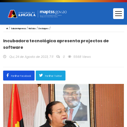
/
/
/
/
Sala de Imprensa
Notícias
Destaques
Incubadora tecnológica apresenta projectos de
software
Qui, 24 de Agosto de 2023, 7:11
0
5568 Views
Partilhar Facebook
Partilhar Twitter