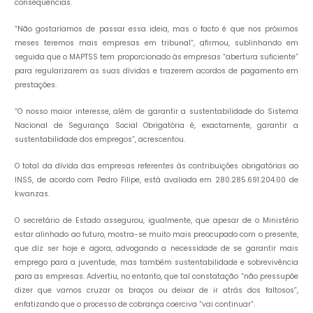
consequências.
“Não gostaríamos de passar essa ideia, mas o facto é que nos próximos
meses teremos mais empresas em tribunal”, afirmou, sublinhando em
seguida que o MAPTSS tem proporcionado às empresas “abertura suficiente”
para regularizarem as suas dívidas e trazerem acordos de pagamento em
prestações.
“O nosso maior interesse, além de garantir a sustentabilidade do Sistema
Nacional de Segurança Social Obrigatória é, exactamente, garantir a
sustentabilidade dos empregos”, acrescentou.
O total da dívida das empresas referentes às contribuições obrigatórias ao
INSS, de acordo com Pedro Filipe, está avaliada em 280.285.691.204.00 de
kwanzas.
O secretário de Estado assegurou, igualmente, que apesar de o Ministério
estar alinhado ao futuro, mostra-se muito mais preocupado com o presente,
que diz ser hoje e agora, advogando a necessidade de se garantir mais
emprego para a juventude, mas também sustentabilidade e sobrevivência
para as empresas. Advertiu, no entanto, que tal constatação “não pressupõe
dizer que vamos cruzar os braços ou deixar de ir atrás dos faltosos”,
enfatizando que o processo de cobrança coerciva “vai continuar”.