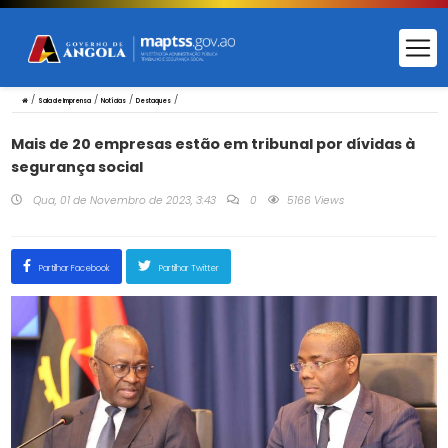
/
/
/
/
Sala de Imprensa
Notícias
Destaques
Mais de 20 empresas estão em tribunal por dívidas à
segurança social
Qua, 01 de Novembro de 2023, 3:43
0
5166 Views
Partilhar Facebook
Partilhar Twitter