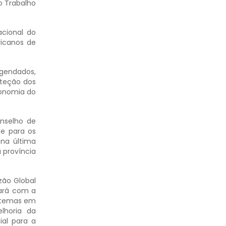
do Trabalho
acional do
ricanos de
agendados,
oteção dos
conomia do
onselho de
te para os
 na última
 província
zão Global
tará com a
s temas em
lhoria da
ial para a