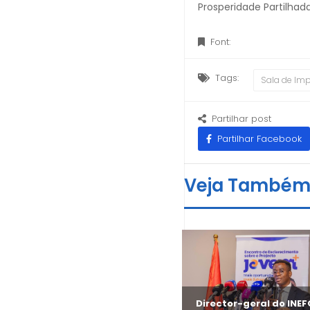
Prosperidade Partilhada
Font:
Tags:
Sala de Im
Partilhar post
Partilhar Facebook
Veja També
António Cruz revela
Director-geral do INE