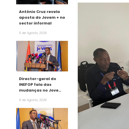
António Cruz revela
aposta do Jovem + no
sector informal
5 de Agosto, 2026
Director-geral do
INEFOP fala das
mudanças no Jovem
+
5 de Agosto, 2026