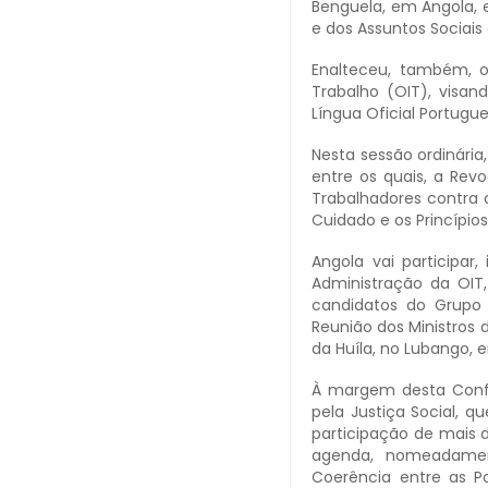
Benguela, em Angola, e
e dos Assuntos Sociais 
Enalteceu, também, o
Trabalho (OIT), visan
Língua Oficial Portugue
Nesta sessão ordinári
entre os quais, a Rev
Trabalhadores contra o
Cuidado e os Princípio
Angola vai participa
Administração da OIT
candidatos do Grupo 
Reunião dos Ministros 
da Huíla, no Lubango,
À margem desta Confer
pela Justiça Social, 
participação de mais 
agenda, nomeadament
Coerência entre as Po