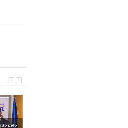
iado pelo
Jovem + concede quatro