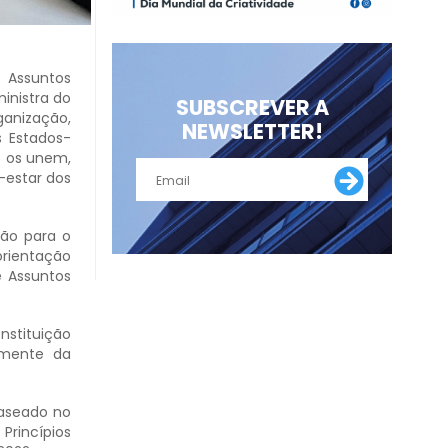
s Assuntos
inistra do
SUBSCREVER A
ganização,
NEWSLETTER!
s Estados-
e os unem,
-estar dos
ção para o
orientação
e Assuntos
nstituição
vamente da
baseado no
Princípios