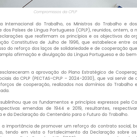
Compromissos da CPLP
a Internacional do Trabalho, os Ministros do Trabalho e do
 dos Países de Língua Portuguesa (CPLP), reunidos, ontem, a m
clarações que reafirmam os princípios e os objectivos da or
ção Constitutiva de Julho de 1996, que estabelece entre o
o do reforço dos laços de solidariedade e de cooperação qu
ampla afirmação e divulgação da Língua Portuguesa e do bem
 esclareceram a aprovação do Plano Estratégico de Coopera
ociais da CPLP (PECTAS-CPLP – 2024-2030), que vai servir de 
sforços de cooperação, realizados nos domínios do Trabalho 
cada.
 sublinhou que os fundamentos e princípios expressos pela Co
espectivas emendas de 1944 e 2019, resultantes, respecti
ia e da Declaração do Centenário para o Futuro do Trabalho.
 a importância de promover um reforço do contrato social, 
tido, tendo em vista o fortalecimento da Declaração sobre os 