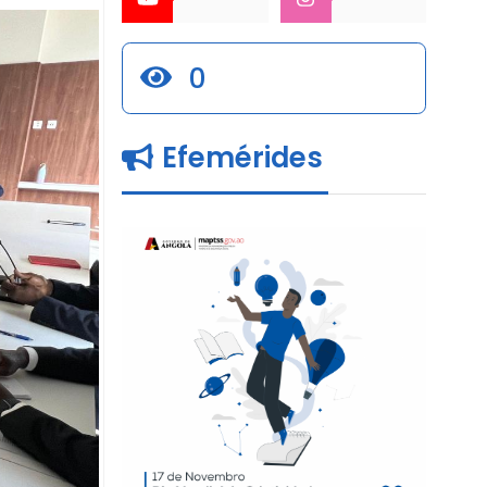
0
Efemérides