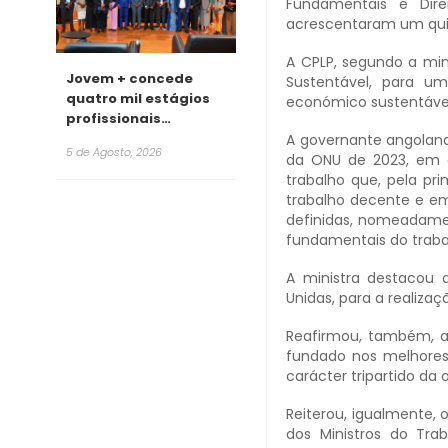
Fundamentais e Dir
acrescentaram um quin
A CPLP, segundo a min
Jovem + concede
Sustentável, para u
quatro mil estágios
económico sustentáve
profissionais
remunerados para
A governante angolana
5 de Agosto, 2026
2026
da ONU de 2023, em 
trabalho que, pela pri
trabalho decente e em
definidas, nomeadamen
fundamentais do traba
A ministra destacou
Unidas, para a realiza
Reafirmou, também, a
fundado nos melhores 
carácter tripartido da 
Reiterou, igualmente, 
dos Ministros do Tra