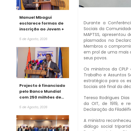
Manuel Mbagui
Durante a Conferênci
esclarece formas de
Sociais da Comunidade
inscrição ao Jovem +
MAPTSS, apresentou de
5 de Agosto, 2026
plasmados na Declara
Membros o compromiss
em prol de uma mais 
seus povos.
Os ministros da CPLP
Trabalho e Assuntos S
estratégica para os e
Projecto é financiado
Sociais até final da dé
pelo Banco Mundial
com 250 milhões de
Teresa Rodrigues Dias
dólares
da OIT, de 1919, e r
5 de Agosto, 2026
Declaração da Filadélf
A ministra reconheceu
diálogo social tripar