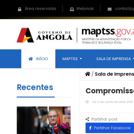
Área reservada
Webmail
contacto
INÍCIO
MAPTSS
SALA DE IMPRENSA
/
Sala de Impren
Recentes
Compromisso
Ter, 11 de Junho de 2024, 8:26
Partilhar post
Partilhar Facebook