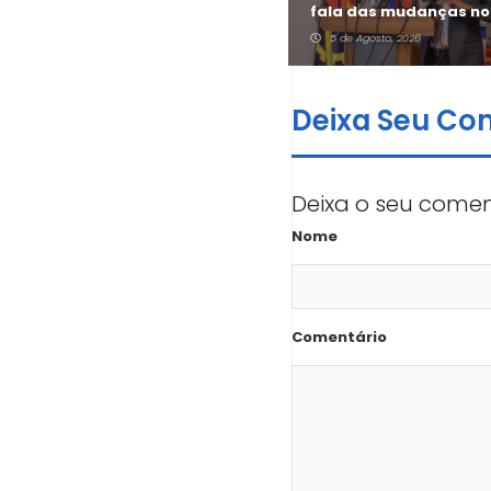
aposta do Jovem + no
fala das mudanças no
sector informal
Jovem +
5 de Agosto, 2026
5 de Agosto, 2026
Deixa Seu Co
Deixa o seu comen
Nome
Comentário