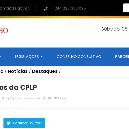
@maptss.gov.ao
+ 244 222 336 095
Sábado, 08
LEGISLAÇÕES
CONSELHO CONSULTIVO
PARCEI
sa
/
Notícias
/
Destaques
/
s da CPLP
by
Esperanca Lazaro
0
7125 Views
Partilhar Twitter