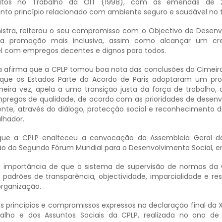
eitos no Trabalho da OIT (1998), com as emendas de 
to princípio relacionado com ambiente seguro e saudável no t
istra, reiterou o seu compromisso com o Objectivo de Desen
ma promoção mais inclusiva, assim como alcançar um cr
l com empregos decentes e dignos para todos.
 afirma que a CPLP tomou boa nota das conclusões da Cimeir
que os Estados Parte do Acordo de Paris adoptaram um pr
meira vez, apela a uma transição justa da força de trabalho, 
pregos de qualidade, de acordo com as prioridades de desen
te, através do diálogo, protecção social e reconhecimento do
lhador.
 que a CPLP enalteceu a convocação da Assembleia Geral d
ção do Segundo Fórum Mundial para o Desenvolvimento Social, e
 importância de que o sistema de supervisão de normas da 
padrões de transparência, objectividade, imparcialidade e res
organização.
os princípios e compromissos expressos na declaração final da 
balho e dos Assuntos Sociais da CPLP, realizada no ano d