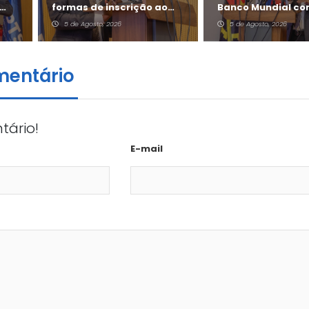
formas de inscrição ao
Banco Mundial co
Jovem +
milhões de dólare
5 de Agosto, 2026
5 de Agosto, 2026
mentário
tário!
E-mail