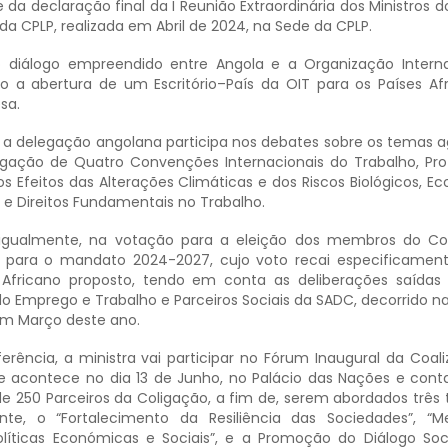
 da declaração final da I Reunião Extraordinária dos Ministros 
da CPLP, realizada em Abril de 2024, na Sede da CPLP.
 diálogo empreendido entre Angola e a Organização Intern
do a abertura de um Escritório–País da OIT para os Países Af
sa.
a, a delegação angolana participa nos debates sobre os temas 
ogação de Quatro Convenções Internacionais do Trabalho, Pr
s Efeitos das Alterações Climáticas e dos Riscos Biológicos, E
s e Direitos Fundamentais no Trabalho.
r, igualmente, na votação para a eleição dos membros do C
, para o mandato 2024-2027, cujo voto recai especificamen
Africano proposto, tendo em conta as deliberações saídas
do Emprego e Trabalho e Parceiros Sociais da SADC, decorrido na
 em Março deste ano.
ência, a ministra vai participar no Fórum Inaugural da Coali
que acontece no dia 13 de Junho, no Palácio das Nações e con
de 250 Parceiros da Coligação, a fim de, serem abordados trê
e, o “Fortalecimento da Resiliência das Sociedades”, “Me
líticas Económicas e Sociais”, e a Promoção do Diálogo Soc