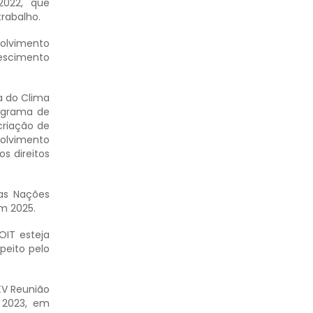
2022, que
rabalho.
volvimento
escimento
a do Clima
ograma de
criação de
volvimento
s direitos
as Nações
m 2025.
OIT esteja
peito pelo
XV Reunião
e 2023, em