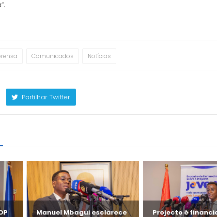
”.
prensa
Comunicados
Notícias
Partilhar Twitter
m
FOP
Manuel Mbagui esclarece
Projecto é financ