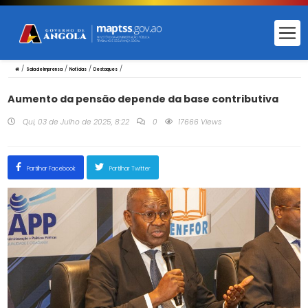
/
/
/
/
Sala de Imprensa
Notícias
Destaques
Aumento da pensão depende da base contributiva
Qui, 03 de Julho de 2025, 8:22
0
17666 Views
Partilhar Facebook
Partilhar Twitter