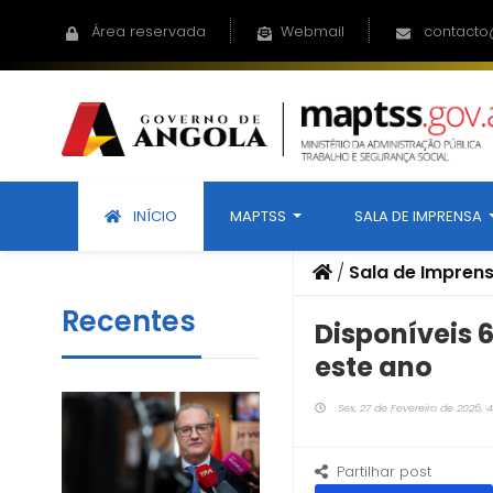
Área reservada
Webmail
contacto
INÍCIO
MAPTSS
SALA DE IMPRENSA
/
Sala de Impren
Recentes
Disponíveis 
este ano
Sex, 27 de Fevereiro de 2026, 4
Partilhar post