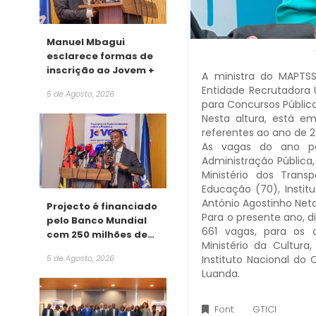
Manuel Mbagui
esclarece formas de
inscrição ao Jovem +
A ministra do MAPTSS
Entidade Recrutadora Ú
5 de Agosto, 2026
para Concursos Público
Nesta altura, está em
referentes ao ano de 2
As vagas do ano pas
Administração Pública
Ministério dos Trans
Educação (70), Institu
António Agostinho Net
Projecto é financiado
Para o presente ano, d
pelo Banco Mundial
661 vagas, para os d
com 250 milhões de
Ministério da Cultura,
dólares
Instituto Nacional do 
5 de Agosto, 2026
Luanda.
Font:
GTICI