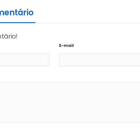
mentário
tário!
E-mail