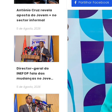
Partilhar Facebook
António Cruz revela
aposta do Jovem + no
sector informal
5 de Agosto, 2026
Director-geral do
INEFOP fala das
mudanças no Jovem
+
5 de Agosto, 2026