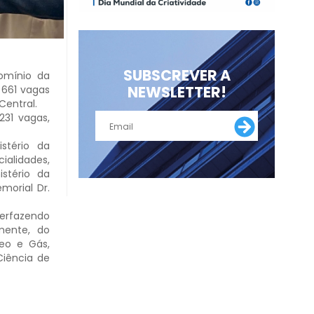
SUBSCREVER A
domínio da
NEWSLETTER!
 661 vagas
Central.
231 vagas,
stério da
ialidades,
istério da
morial Dr.
 perfazendo
mente, do
leo e Gás,
Ciência de