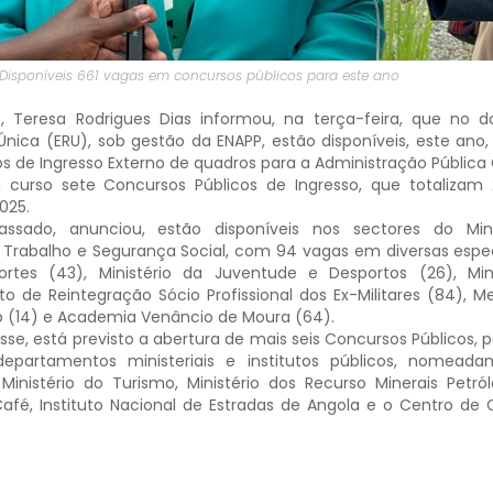
Disponíveis 661 vagas em concursos públicos para este ano
, Teresa Rodrigues Dias informou, na terça-feira, que no 
nica (ERU), sob gestão da ENAPP, estão disponíveis, este ano,
s de Ingresso Externo de quadros para a Administração Pública 
 curso sete Concursos Públicos de Ingresso, que totalizam 
025.
sado, anunciou, estão disponíveis nos sectores do Mini
, Trabalho e Segurança Social, com 94 vagas em diversas espec
portes (43), Ministério da Juventude e Desportos (26), Min
to de Reintegração Sócio Profissional dos Ex-Militares (84), Me
o (14) e Academia Venâncio de Moura (64).
isse, está previsto a abertura de mais seis Concursos Públicos,
epartamentos ministeriais e institutos públicos, nomeada
 Ministério do Turismo, Ministério dos Recurso Minerais Petró
Café, Instituto Nacional de Estradas de Angola e o Centro de 