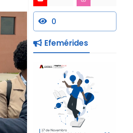
0
Efemérides