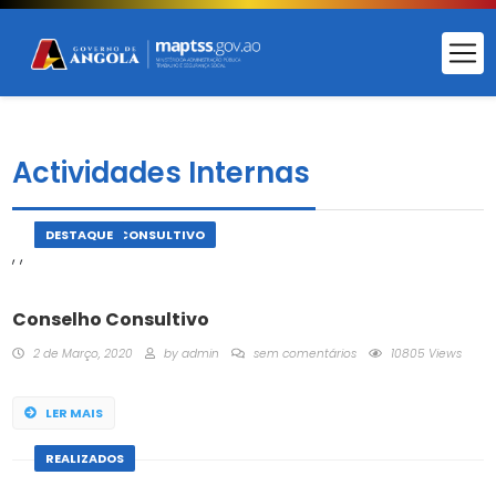
Actividades Internas
AGENDADOS
CONSELHO CONSULTIVO
DESTAQUE
,
,
Conselho Consultivo
2 de Março, 2020
by
admin
sem comentários
10805 Views
LER MAIS
REALIZADOS