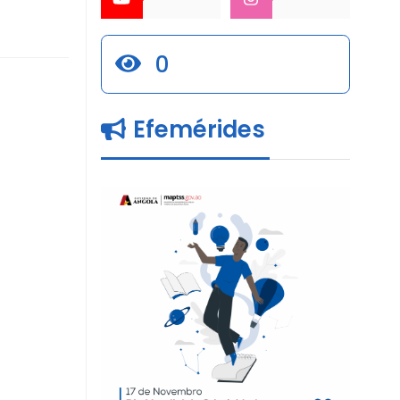
0
Efemérides