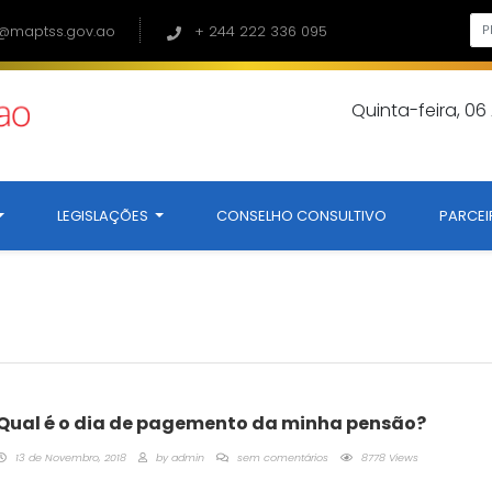
@maptss.gov.ao
+ 244 222 336 095
Quinta-feira, 0
LEGISLAÇÕES
CONSELHO CONSULTIVO
PARCEI
Qual é o dia de pagemento da minha pensão?
13 de Novembro, 2018
by
admin
sem comentários
8778 Views