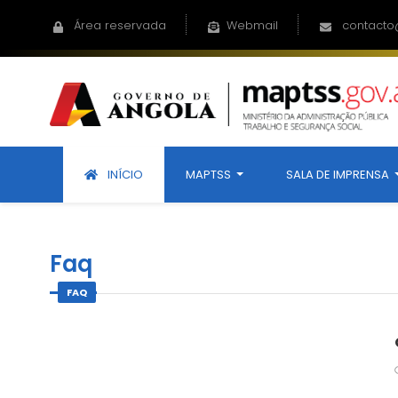
Área reservada
Webmail
contacto
INÍCIO
MAPTSS
SALA DE IMPRENSA
Faq
FAQ