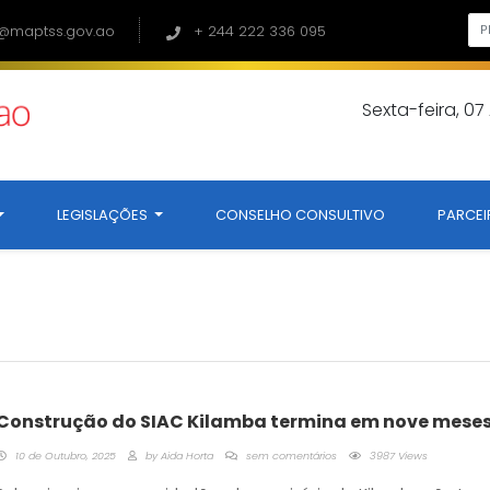
@maptss.gov.ao
+ 244 222 336 095
Sexta-feira, 0
LEGISLAÇÕES
CONSELHO CONSULTIVO
PARCEI
Construção do SIAC Kilamba termina em nove mese
10 de Outubro, 2025
by
Aida Horta
sem comentários
3987 Views