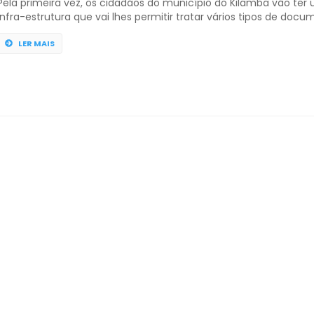
Pela primeira vez, os cidadãos do município do Kilamba vão te
infra-estrutura que vai lhes permitir tratar vários tipos de docu
sem precisar percorrer longas distâncias. O facto foi confirmad
feira, 8 em Luanda, com o lançamento da primeira pedra para 
LER MAIS
construção do Serviço Integrado de Atendimento ao Cidadão (S
SIAC […]