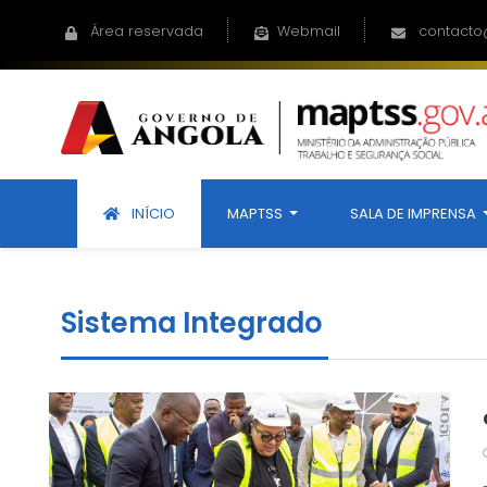
Área reservada
Webmail
contacto
INÍCIO
MAPTSS
SALA DE IMPRENSA
Sistema Integrado