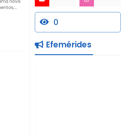
r uma nova
mentos,
o, quarta-
0
a
IAC). O
Efemérides