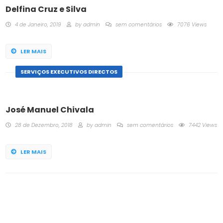
Delfina Cruz e Silva
4 de Janeiro, 2019
by
admin
sem comentários
7076 Views
LER MAIS
SERVIÇOS EXECUTIVOS DIRECTOS
José Manuel Chivala
28 de Dezembro, 2018
by
admin
sem comentários
7442 Views
LER MAIS