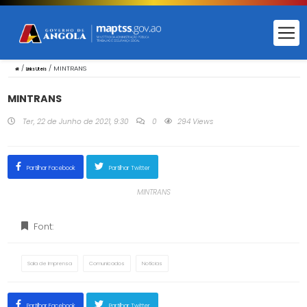
/
/
MINTRANS
Links Uteis
MINTRANS
Ter, 22 de Junho de 2021, 9:30
0
294 Views
Partilhar Facebook
Partilhar Twitter
MINTRANS
Font:
Sala de Imprensa
Comunicados
Notícias
Partilhar Facebook
Partilhar Twitter