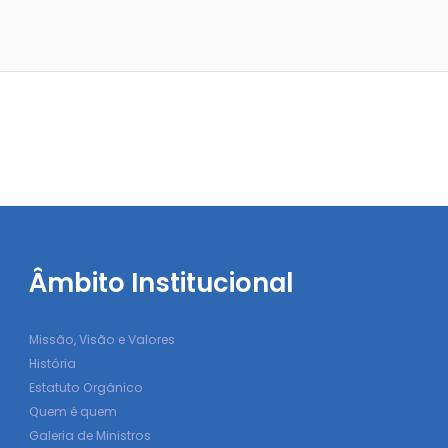
Âmbito Institucional
Missão, Visão e Valores
História
Estatuto Orgânico
Quem é quem
Galeria de Ministros