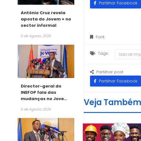
Partilhar Facebook
António Cruz revela
aposta do Jovem + no
sector informal
5 de Agosto, 2026
Font:
Tags:
Sala de Im
Partilhar post
Partilhar Facebook
Director-geral do
INEFOP fala das
mudanças no Jovem
Veja També
+
5 de Agosto, 2026