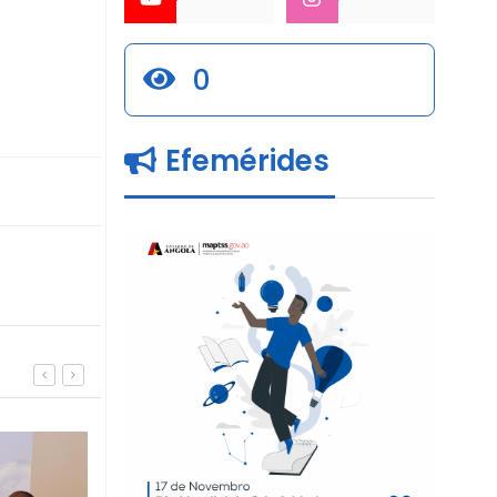
0
Efemérides