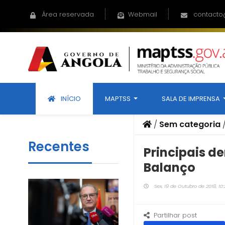
Área reservada
Webmail
contacto
INÍCIO
MAPTSS
SALA DE IMPRENSA
/
Sem categoria
Recentes
Principais d
Balanço
Sex, 19 de Outubro de 2018, 10:
Partilhar post