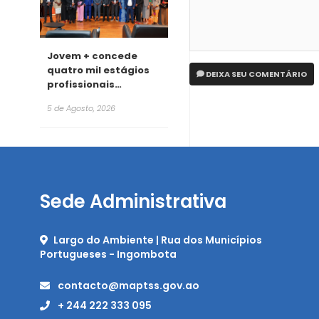
Jovem + concede
quatro mil estágios
DEIXA SEU COMENTÁRIO
profissionais
remunerados para
5 de Agosto, 2026
2026
Sede Administrativa
Largo do Ambiente | Rua dos Municípios
Portugueses - Ingombota
contacto@maptss.gov.ao
+ 244 222 333 095