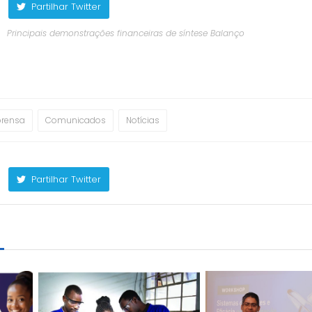
Partilhar Twitter
Principais demonstrações financeiras de síntese Balanço
prensa
Comunicados
Notícias
Partilhar Twitter
m