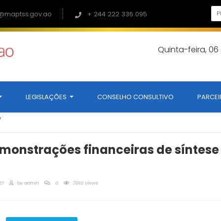
@maptss.gov.ao
+ 244 222 336 095
Quinta-feira, 0
LEGISLAÇÕES
CONSELHO CONSULTIVO
PARCEI
/
emonstrações financeiras de síntese
27
by
admin
0
3910 Views