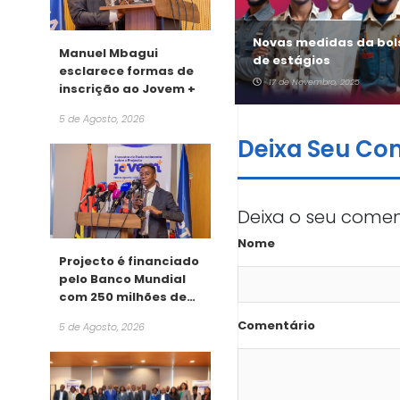
Novas medidas da bol
Manuel Mbagui
NOTA DE IMPRENSA
de estágios
esclarece formas de
18 de Novembro, 2025
17 de Novembro, 2025
inscrição ao Jovem +
5 de Agosto, 2026
Deixa Seu Co
Deixa o seu comen
Nome
Projecto é financiado
pelo Banco Mundial
com 250 milhões de
dólares
Comentário
5 de Agosto, 2026