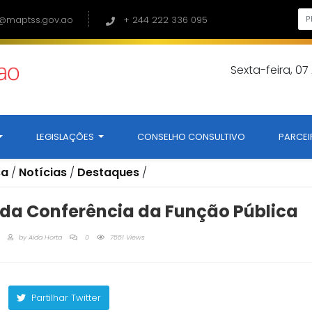
@maptss.gov.ao
+ 244 222 336 095
Sexta-feira, 0
LEGISLAÇÕES
CONSELHO CONSULTIVO
PARCEI
sa
/
Notícias
/
Destaques
/
da Conferência da Função Pública
by
Aida Horta
0
7551 Views
Partilhar Twitter