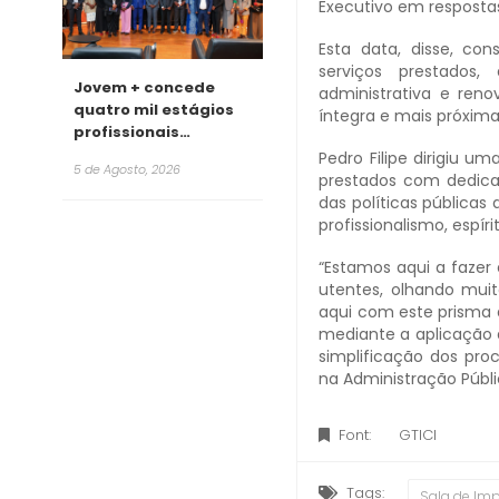
Executivo em respostas
Esta data, disse, con
serviços prestados
Jovem + concede
administrativa e ren
quatro mil estágios
íntegra e mais próxima
profissionais
remunerados para
Pedro Filipe dirigiu u
5 de Agosto, 2026
2026
prestados com dedica
das políticas pública
profissionalismo, espír
“Estamos aqui a fazer
utentes, olhando mui
aqui com este prisma d
mediante a aplicação 
simplificação dos pro
na Administração Públi
Font:
GTICI
Tags:
Sala de Im