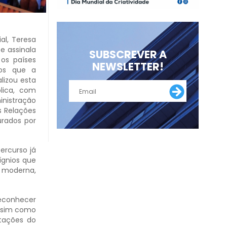
al, Teresa
e assinala
SUBSCREVER A
 os países
NEWSLETTER!
sos que a
lizou esta
blica, com
inistração
as Relações
urados por
ercurso já
ígnios que
 moderna,
reconhecer
assim como
ntações do