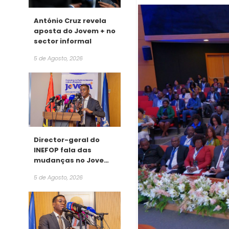
António Cruz revela
aposta do Jovem + no
sector informal
5 de Agosto, 2026
Director-geral do
INEFOP fala das
mudanças no Jovem
+
5 de Agosto, 2026