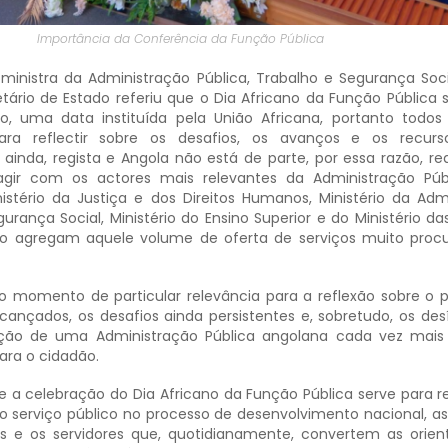
Importância da Conferência da Função Pública
inistra da Administração Pública, Trabalho e Segurança Soci
etário de Estado referiu que o Dia Africano da Função Pública s
, uma data instituída pela União Africana, portanto todos
ara reflectir sobre os desafios, os avanços e os recur
 ainda, regista e Angola não está de parte, por essa razão, rea
ragir com os actores mais relevantes da Administração Pú
istério da Justiça e dos Direitos Humanos, Ministério da Adm
gurança Social, Ministério do Ensino Superior e do Ministério d
sto agregam aquele volume de oferta de serviços muito proc
 o momento de particular relevância para a reflexão sobre o p
lcançados, os desafios ainda persistentes e, sobretudo, os des
ção de uma Administração Pública angolana cada vez mais
para o cidadão.
ue a celebração do Dia Africano da Função Pública serve para 
do serviço público no processo de desenvolvimento nacional, 
ções e os servidores que, quotidianamente, convertem as orie