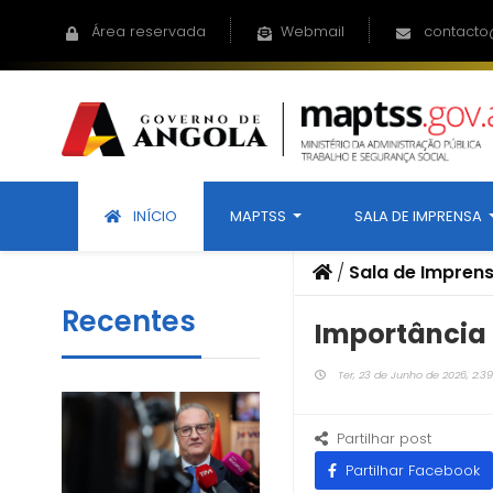
Área reservada
Webmail
contacto
INÍCIO
MAPTSS
SALA DE IMPRENSA
/
Sala de Impren
Recentes
Importância 
Ter, 23 de Junho de 2026, 2:39
Partilhar post
Partilhar Facebook