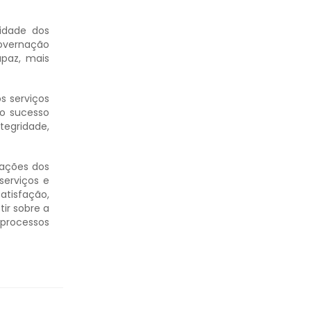
lidade dos
overnação
paz, mais
s serviços
 o sucesso
tegridade,
pações dos
serviços e
atisfação,
ir sobre a
 processos