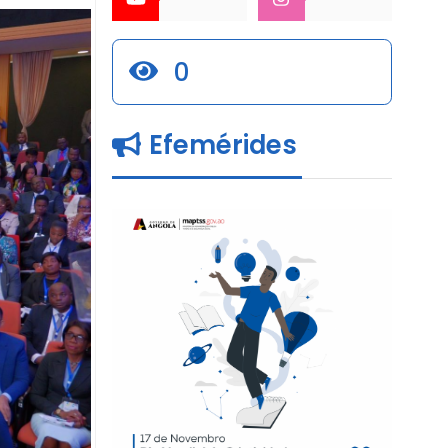
0
Efemérides