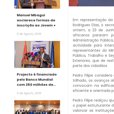
Manuel Mbagui
Em representação da m
esclarece formas de
Rodrigues Dias, o secr
inscrição ao Jovem +
ontem, a 23 de Junho
5 de Agosto, 2026
africanos pararam p
Administração Pública,
actividade para inte
representantes do Min
Pública, Trabalho e Se
Exteriores, que de re
parte dos cidadãos.
Projecto é financiado
Pedro Filipe considera
pelo Banco Mundial
trilhado, os avanços a
com 250 milhões de
convocam na edifica
dólares
eficiente e orientada 
5 de Agosto, 2026
Pedro Filipe realçou q
o papel estruturante 
valorizar as institui