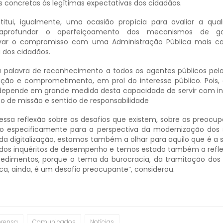
 concretas às legítimas expectativas dos cidadãos.
stitui, igualmente, uma ocasião propícia para avaliar a qua
, aprofundar o aperfeiçoamento dos mecanismos de g
ovar o compromisso com uma Administração Pública mais ca
 dos cidadãos.
ma palavra de reconhecimento a todos os agentes públicos pelo
ção e comprometimento, em prol do interesse público. Pois,
s depende em grande medida desta capacidade de servir com in
ito de missão e sentido de responsabilidade
 essa reflexão sobre os desafios que existem, sobre as preocu
to especificamente para a perspectiva da modernização dos 
a digitalização, estamos também a olhar para aquilo que é a s
dos inquéritos de desempenho e temos estado também a reflet
cedimentos, porque o tema da burocracia, da tramitação dos
ca, ainda, é um desafio preocupante”, considerou.
prensa
Comunicados
Notícias