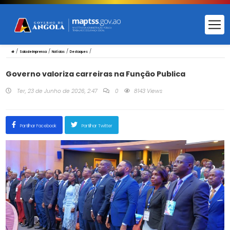
/
/
/
/
Sala de Imprensa
Notícias
Destaques
Governo valoriza carreiras na Função Publica
Ter, 23 de Junho de 2026, 2:47
0
8143 Views
Partilhar Facebook
Partilhar Twitter