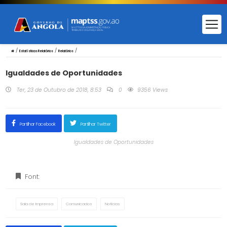
/
/
/
Estatísticas Relatórios
Relatórios
Igualdades de Oportunidades
Ter, 23 de Outubro de 2018, 8:53
0
9356 Views
Partilhar Facebook
Partilhar Twitter
Igualdades de Oportunidades
Font:
Sala de Imprensa
Comunicados
Notícias