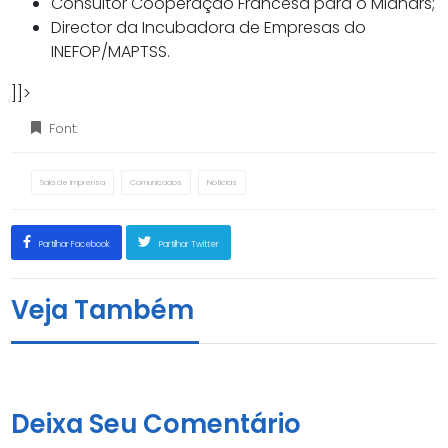
Consultor Cooperação Francesa para o Mianars;
Director da Incubadora de Empresas do
INEFOP/MAPTSS.
]]>
Font:
Sala de Imprensa
Comunicados
Notícias
Partilhar Facebook
Partilhar Twitter
Veja Também
Mensagem de condolências
11 de Outubro, 2020
Deixa Seu Comentário