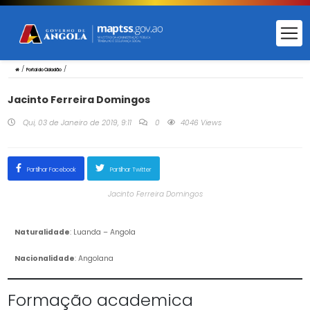
/
/
Portal do Cidadão
Jacinto Ferreira Domingos
Qui, 03 de Janeiro de 2019, 9:11
0
4046 Views
Partilhar Facebook
Partilhar Twitter
Jacinto Ferreira Domingos
Naturalidade
: Luanda – Angola
Nacionalidade
: Angolana
Formação academica