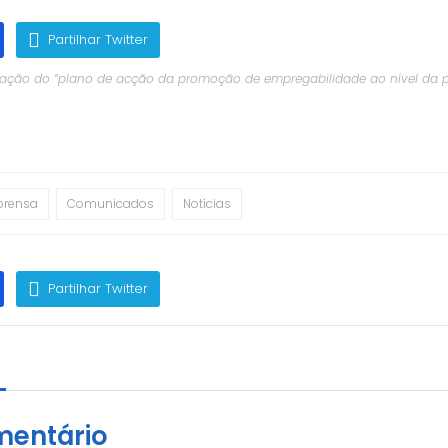
Partilhar Twitter
ação do “plano de acção da promoção de empregabilidade ao nível da p
Luanda”.
prensa
Comunicados
Notícias
Partilhar Twitter
m
mentário