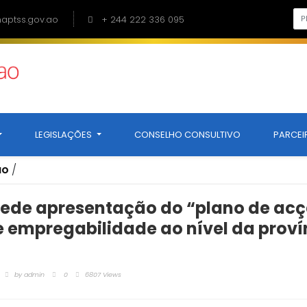
ptss.gov.ao
+ 244 222 336 095
LEGISLAÇÕES
CONSELHO CONSULTIVO
PARCEI
ão
/
ede apresentação do “plano de ac
empregabilidade ao nível da proví
by
admin
0
6807 Views