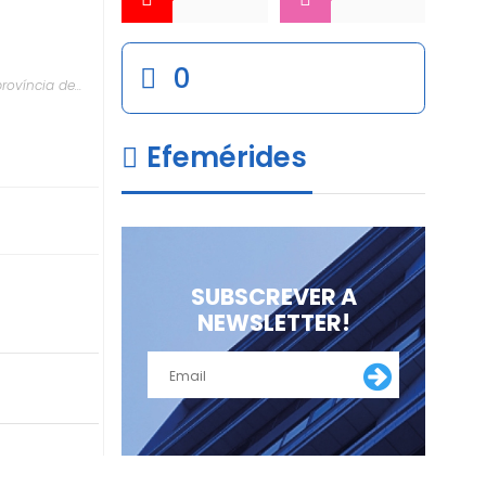
0
rovíncia de
Efemérides
SUBSCREVER A
NEWSLETTER!