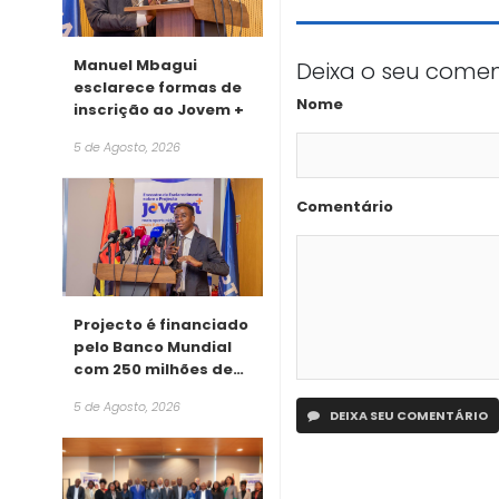
Manuel Mbagui
Deixa o seu comen
esclarece formas de
Nome
inscrição ao Jovem +
5 de Agosto, 2026
Comentário
Projecto é financiado
pelo Banco Mundial
com 250 milhões de
dólares
5 de Agosto, 2026
DEIXA SEU COMENTÁRIO