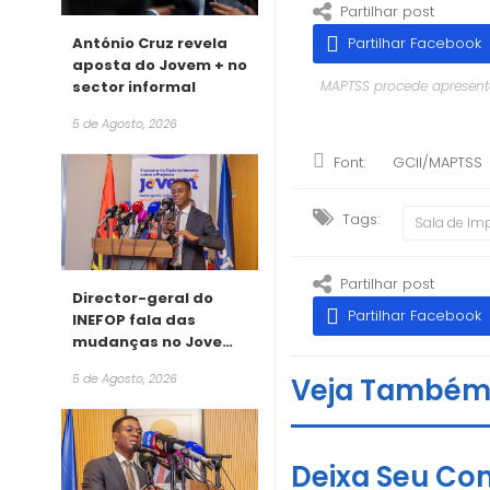
Partilhar post
António Cruz revela
Partilhar Facebook
aposta do Jovem + no
sector informal
MAPTSS procede apresent
5 de Agosto, 2026
Font:
GCII/MAPTSS
Tags:
Sala de Im
Partilhar post
Director-geral do
Partilhar Facebook
INEFOP fala das
mudanças no Jovem
+
5 de Agosto, 2026
Veja També
Deixa Seu Co