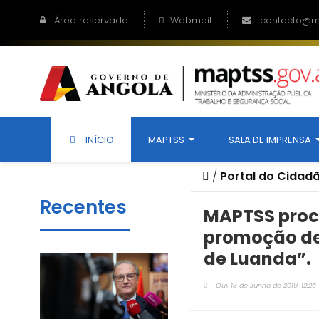
Área reservada
Webmail
contacto@ma
INÍCIO
MAPTSS
SALA DE IMPRENSA
/
Portal do Cidad
Recentes
MAPTSS proc
promoção de 
de Luanda”.
Qui, 13 de Junho de 2019, 12:25