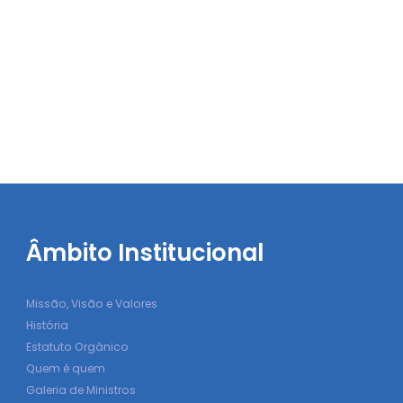
Âmbito Institucional
Missão, Visão e Valores
História
Estatuto Orgânico
Quem é quem
Galeria de Ministros