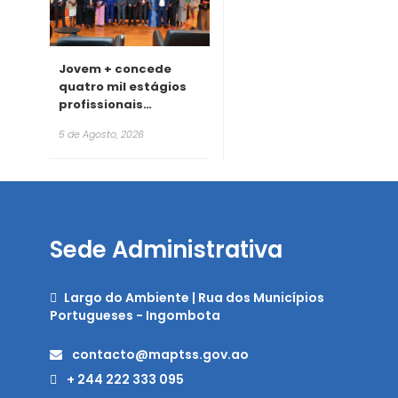
Jovem + concede
quatro mil estágios
profissionais
remunerados para
5 de Agosto, 2026
2026
Sede Administrativa
Largo do Ambiente | Rua dos Municípios
Portugueses - Ingombota
contacto@maptss.gov.ao
+ 244 222 333 095