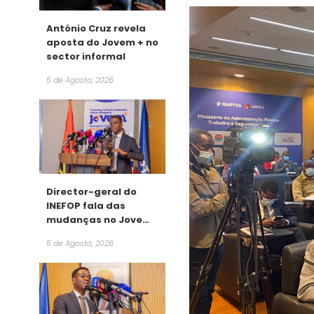
António Cruz revela
aposta do Jovem + no
sector informal
5 de Agosto, 2026
Director-geral do
INEFOP fala das
mudanças no Jovem
+
5 de Agosto, 2026