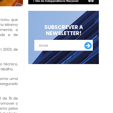
nciou que
rio Mínimo
SUBSCREVER A
amente, a
NEWSLETTER!
dade e de
m 2003, de
o técnico,
rabalho.
, como uma
assegurado
1 de 15 de
promover o
ento pelos