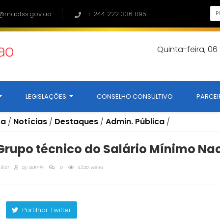
@maptss.gov.ao
+ 244 222 336 095
Quinta-feira, 0
LEGISLAÇÕES
CONSELHO CONSULTIVO
PARCEI
sa
/
Notícias
/
Destaques
/
Admin. Pública
/
Grupo técnico do Salário Mínimo Na
9:01
by
admin
0
4320 Views
Partilhar Twitter