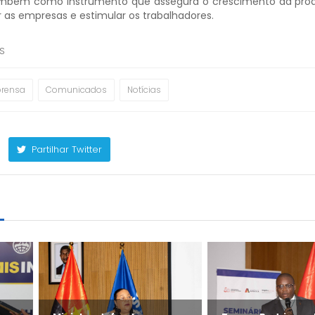
ambém como instrumento que assegura o crescimento da prod
ar as empresas e estimular os trabalhadores.
SS
prensa
Comunicados
Notícias
Partilhar Twitter
m