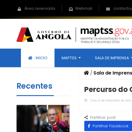
Área reservada
Webmail
contacto
INÍCIO
MAPTSS
SALA DE IMPRENSA
/
Sala de Impren
Recentes
Percurso do 
Qua, 01 de Dezembro de 2021, 
Partilhar post
Partilhar Facebook