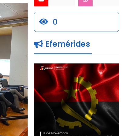
0
Efemérides