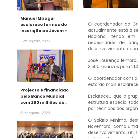
Manuel Mbagui
O coordenador do Gru
esclarece formas de
actualmente está a se
inscrição ao Jovem +
Nacional, tendo em
5 de Agosto, 2026
necessidade de ati
desenvolvimento econ
José Lourenço lembrou
3.500 kwanzas para 21
O coordenador consid
estarão mais esclareci
Projecto é financiado
Esclareceu que o grup
pelo Banco Mundial
estrutura especializa
com 250 milhões de
por técnicos dos organ
dólares
5 de Agosto, 2026
O Salário Mínimo, des
Novembro, como uma via
desenvolvimento, util