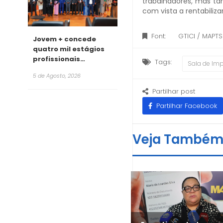
trabalhadores, mas t
com vista a rentabiliz
Font:
GTICI / MAPT
Jovem + concede
quatro mil estágios
profissionais
Tags:
Sala de Im
remunerados para
5 de Agosto, 2026
2026
Partilhar post
Partilhar Facebook
Veja També