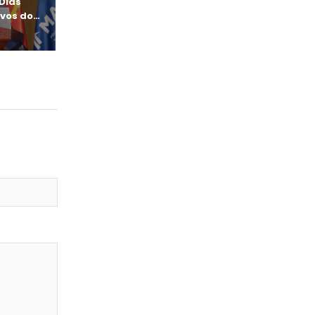
Dias
Dados estatísticos do
ivos do
MAPTSS são animadores
Nota de Impr
30 de Outubro, 2025
21 de Outubro, 20