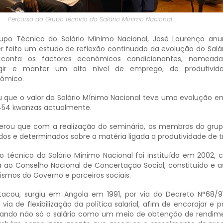
Percurso do Grupo técnico do Salário Mínimo Nacional
po Técnico do Salário Mínimo Nacional, José Lourenço anu
r feito um estudo de reflexão continuado da evolução do Salá
 conta os factores económicos condicionantes, nomead
ngir e manter um alto nível de emprego, de produtivi
ómico.
 que o valor do Salário Mínimo Nacional teve uma evolução e
.454 kwanzas actualmente.
erou que com a realização do seminário, os membros do grup
dos e determinados sobre a matéria ligada a produtividade de t
o técnico do Salário Mínimo Nacional foi instituído em 2002
da ao Conselho Nacional de Concertação Social, constituído e 
ismos do Governo e parceiros sociais.
tacou, surgiu em Angola em 1991, por via do Decreto N°68/9
 de flexibilização da política salarial, afim de encorajar e 
izando não só o salário como um meio de obtenção de rendim